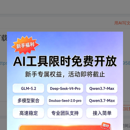
用AI写
下载
ttps://download.csdn.net/download/zuoping2025/335595
转发到动态
举报
写回
切换为时间