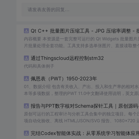
请发表友善的回复…
Qt C++ 批量图片压缩工具 - JPG 压缩率调整
内容概要 本资源是一套完整可运行的 Qt Widgets 批量
片批量处理全套功能。工具支持多选单张图片、直接读取整个文件
区间压缩质量，自带锁定宽高比防拉伸变形功能；批量处理
通过Thingscloud远程控制stm32
示压缩效果。 适用人群 Qt/C++ 零基础初学者，学习 QI
设计、自媒体从业者； 想要学习图片缩放、JPG 压缩、本
代码和具体例子
片体积节省上传流量； 摄影、设计批量统一图片尺寸，批量轻量化相
佩恩表（PWT）1950-2023年
QImage 缩放保存、QSlider 参数联动、批量循环界面
式导入图片：手动多选单张图片 / 一键读取整个文件夹全部
01、数据介绍 包含有关收入、产出、投入和生产率的相对水平信息，涵盖1950-2023年各国GDP、汇率、TFP、CPI指数、人口、人力资
块调节 JPG 压缩质量 0~100，平衡图片清晰度与文件
理进度，循环中刷新界面，程序不会假死卡顿； 自动统计每张
报告与PPT数字核对Schema探针工具｜原创源
数、成功数量、单张大小对比、整体压缩节省空间比例； 
习。 其他说明 开发环境：Qt Creator + Qt5.15 MS
原创可运行的工程审计与分析工具合集中的独立项目。每个压缩包包含
项自动化验收、离线 HTML/JSON/SVG 报告、1080×72
运行依赖，不包含榜单产品源码、官方素材、论文、账号数据
完结Codex智能体实战：从零系统学习智能体应
示与二次开发。运行方法：Node.js 18+ 下执行 npm test 与 