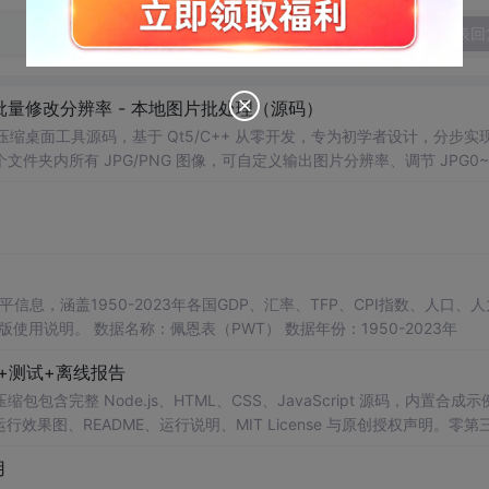
发表回
 - 批量修改分辨率 - 本地图片批处理（源码）
图片压缩桌面工具源码，基于 Qt5/C++ 从零开发，专为初学者设计，分步实
夹内所有 JPG/PNG 图像，可自定义输出图片分辨率、调节 JPG0~1
完成后自动统计每张图片压缩前后文件体积，计算整体压缩缩小比例，直
mage 图像绘图、文件目录遍历、UI 交互开发； 需要本地批量处理图片的办
地文件 IO、进度条交互的开发学习者。 使用场景 自媒体批量压缩配图，
册图片； 程序开发学习：QFileDialog 文件选择、QDir 文件夹
防卡顿、文件大小格式化转换全套 Qt 图像开发实战案例。 工具核心功能清单 
图片； 自定义输出宽高分辨率，支持锁定原始宽高比，避免图片拉伸变形
占用大小； 自定义输出保存目录，批量生成压缩后的图片文件； 实时进度条
本等多项数据，整理的PWT 11.0中文翻译使用说明，英文原版使用说明。 数据名称：佩恩表（PWT） 数据年份：1950-2023年
图片压缩前后体积，换算 KB/MB 直观展示； 批量完成弹窗汇总：图片
码+测试+离线报告
完整模块化代码，功能拆分清晰，每段代码附带详细注释，新手可分步拆解
VC，Windows 平台可直接编译运行； 源码结构清晰，功能
完整 Node.js、HTML、CSS、JavaScript 源码，内置合成示
0 运行效果图、README、运行说明、MIT License 与原创授权声明。零第
或未授权内容。适合 AI 工程、前端、运维和质量团队用于本地预检、
用
npm run report，或启动静态服务器打开 index.html。