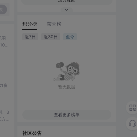
复
积分榜
荣誉榜
近7日
近30日
至今
现图
00
观展
公、
降低图
遍历、
双模
； 滑
暂无数据
展示处
总
学
例、3
查看更多榜单
三方
教学演
社区公告