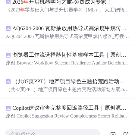
2026
年
开启机器学习之旅-免费成为专家！
《2023
年
零基础入门与提升机器学习（ML）、人工智能
（AI）的全指南，涵盖最新动态与前沿技术！》
AQ6204-2006 瓦斯抽放用热导式高浓度甲烷传感器-可搜索.pdf
AQ6204-2006 瓦斯抽放用热导式高浓度甲烷传感器_可搜
索.pdf
浏览器工作流选择器韧性基准样本工具｜原创源码+测试+离线报告
原创 Browser Workflow Selector Resilience Auditor Benchmar
k Baseline 工具：围绕“用文本、角色、标签、测试标识与
结构变化样本评估重复网页流程选择器的稳定性”的结果，
（共87页PPT）地产项目绿色主题拾荒跑活动策划方案.pptx
建立固定样本、权重和验收区间，比较不同批次的准确
率、覆盖率与效率；本地网页、JSON/HTML/SVG报告、
（共87页PPT）地产项目绿色主题拾荒跑活动策划方案.ppt
测试与示例。压缩包包含完整源码、3项自动化测试、可复
x
现示例、HTML/JSON/SVG离线报告、1080×720运行效果
图、README、运行说明、MIT License及原创授权声明。
Copilot建议审查完整度回滚路径工具｜原创源码+测试+离线报告
适合开发者进行工程预检、质量审查和交付复核；Node.js
原创 Copilot Suggestion Review Completeness Scorer Rollback
18+可直接运行，零第三方运行依赖。
Graph 工具：围绕“按变更范围、测试证据、安全敏感度、
依赖影响和人工复核记录评估代码建议审查完整度”的结
说点什么…
果，把失败点、回滚动作、依赖顺序、人工接管和恢复完