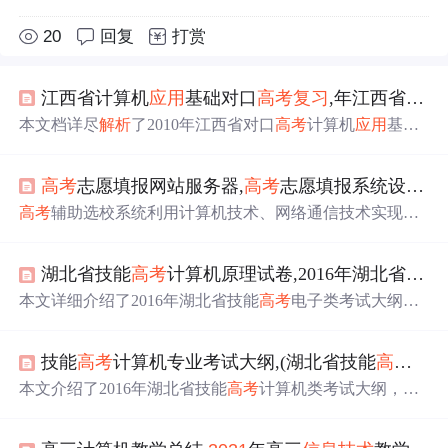
20
回复
打赏
江西省计算机
应用
基础对口
高考
复习
,年江西省对口
本文档详尽
解析
了2010年江西省对口
高考
计算机
应用
基础
试卷，包括是非选择题和单项选择题的答案详解，涵盖了
VFP、Excel、对话框等知识点，适合备考学生和教师参
高考
志愿填报网站服务器,
高考
志愿填报系统设计方案.
考。
高考
辅助选校系统利用计算机技术、网络通信技术实现高
校信息的信息化管理。系统包括高校成绩排名、查询高校
信息、历年录取分数查询、预估分数匹配等功能，旨在帮
湖北省技能
高考
计算机原理试卷,2016年湖北省技能
助考生准确、高效地选择学校。采用SQL Server数据库和J
SP结合JAVA进行开发，确保系统安全性和管理效率。关键
本文详细介绍了2016年湖北省技能
高考
电子类考试大纲，
词包括：
高考
选校、管理自动化、JSP、JAVA。
涵盖维修电工和电子装配两大方向，强调了考试的性质、
依据、内容与评分办法。考试内容包括电工技术基础、电
技能
高考
计算机专业考试大纲,(湖北省技能
高考
计算
子技术基础、维修电工操作知识和电子装配操作等方面，
旨在测试考生的专业知识和实用技能。考试形式包括专业
本文介绍了2016年湖北省技能
高考
计算机类考试大纲，该
知识机考和技能操作实测，要求考生具备一定的理论知识
考试是针对中等职业学校毕业生的选拔性考试，包
含
专业
和实践能力。
知识和技能操作两部分，重点考核计算机操作员的基本技