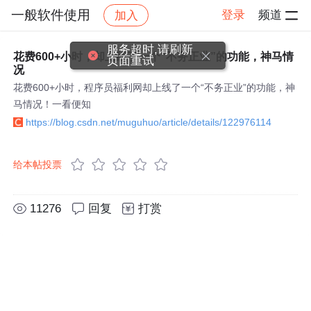
一般软件使用
登录
频道
加入
帖子详情
社区
一般软件使用
服务超时,请刷新
花费600+小时，却上线了一个“不务正业”的功能，神马情
页面重试
况
花费600+小时，程序员福利网却上线了一个“不务正业”的功能，神
马情况！一看便知
https://blog.csdn.net/muguhuo/article/details/122976114
给本帖投票
11276
回复
打赏