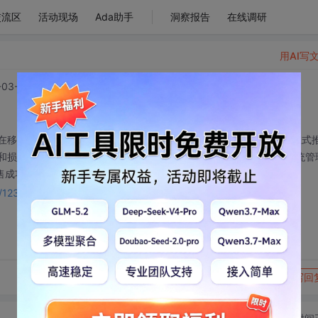
交流区
活动现场
Ada助手
洞察报告
在线调研
用AI写
03-04 14:42:22
在移动环境中使用自己的智能设备执行所有办公任务。该系统自8月正式
制和损坏客户信息等安全问题，减轻销售人员的文书工作负担，提高系统管
售成功率。
ls/123257048
转发到动态
举报
写回