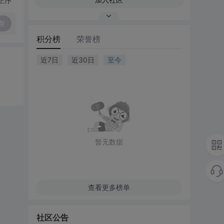
正序
复
积分榜
荣誉榜
近7日
近30日
至今
暂无数据
查看更多榜单
社区公告