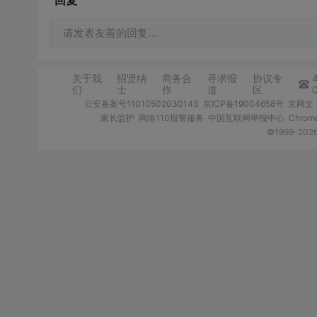
回复
请发表友善的回复…
关于我
招贤纳
商务合
寻求报
协议专
们
士
作
道
区
公安备案号11010502030143
京ICP备19004658号
京网文〔
家长监护
网络110报警服务
中国互联网举报中心
Chro
©1999-2