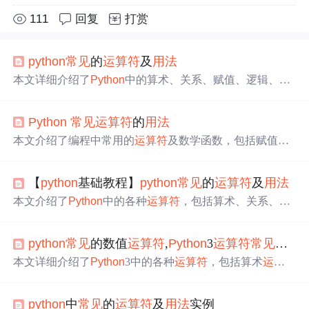
111
回复
打赏
python
常见
的
运算符
及
用法
本文详细介绍了
Python
中的算术、关系、赋值、逻辑、成
员、身份和三目
运算符
，包括它们的
用法
和示例。还特别
讨论了浮点数精度问题及解决方案，以及
运算符
的优先
Python
常见
运算符
的
用法
级。对于初学者，理解这些
运算符
是掌握
Python
语法的基
础。
本文介绍了编程中常用的
运算符
及数学函数，包括赋值、
数学、比较、逻辑、成员和身份
运算符
，并详细解释了四
舍五入、取整等函数的
用法
。
【
python
基础教程】
python
常见
的
运算符
及
用法
本文介绍了
Python
中的各种
运算符
，包括算术、关系、赋
值、逻辑、成员和身份
运算符
，并通过实例展示了它们的
用法
。还提到了
运算符
优先级和三目
运算符
的使用，以及
python
常见
的数值
运算符
,
Python
3
运算符
常见
用法
解决浮点数精度问题的方法。
本文详细介绍了
Python
3中的各种
运算符
，包括算术
运算
符
、赋值
运算符
、比较
运算符
、逻辑
运算符
、位
运算符
以
及成员
运算符
和身份
运算符
。通过实例展示了这些
运算符
python
中
常见
的
运算符
及
用法
实例
的
用法
，例如加减乘除、赋值、比较、逻辑判断等，有助