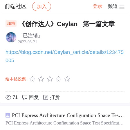
前端社区
登录
频道
加入
帖子详情
社区
前端社区
社区活动
《创作达人》Ceylan_ 第一篇文章
加精
「已注销」
2022-03-21
https://blog.csdn.net/Ceylan_/article/details/123475
005
给本帖投票
71
回复
打赏
PCI Express Architecture Configuration Space Test Specification Revision 5.0, Version 1.0 (CB).pdf
PCI Express Architecture Configuration Space Test Specificatio
n Revision 5.0, Version 1.0 (CB).pdf