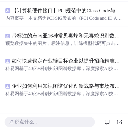
【计算机硬件接口】PCI规范中的Class Code与Capability ID分配：设备功能分类及扩展能力标识系统设计
内容概要：本文档为PCI-SIG发布的《PCI Code and ID Assi
gnment Specification》版本1.4，发布于2013年8月，主要定
义了PCI设备的类代码（Class Codes）、能力标识（Capabil
带标注的东南亚16种常见毒蛇和无毒蛇识别数据集， 识别率73.4%，7593张图，支持yolo
ity IDs）以
预览数据集中的图片，标注信息，训练模型代码可点击查
看我的博客链接：https://blog.csdn.net/pbymw8iwm/article/det
ails/163563763 数据集使用方法和模型训练相关技术问题可
如何快速锁定产业链目标企业以提升招商精准度？.docx
免费咨询，主页获取作者联系方式
科易网基于40亿+科创知识图谱数据库，深度探索AI技术
在技术转移、成果转化、技术经纪、知识产权、产业创
新、科技招商等垂直领域的多样化应用场景，研究科技创
企业如何利用知识图谱优化创新战略与市场布局？.docx
新领域的AI+数智化解决方案，推动科技创新与产业创新
智能化发展。
科易网基于40亿+科创知识图谱数据库，深度探索AI技术
在技术转移、成果转化、技术经纪、知识产权、产业创
新、科技招商等垂直领域的多样化应用场景，研究科技创
新领域的AI+数智化解决方案，推动科技创新与产业创新
智能化发展。
说点什么…