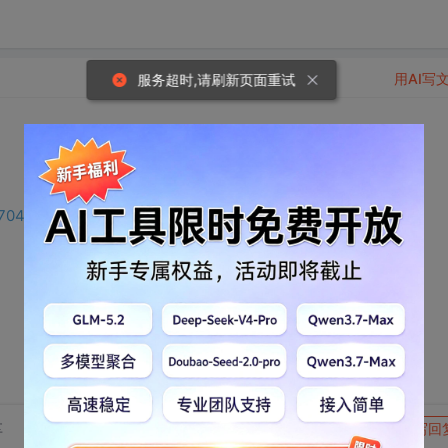
用AI写
服务超时,请刷新页面重试
d=0e704064-8c05-4cea-874b-61140733a35b&rt=1
转发到动态
举报
享
写回