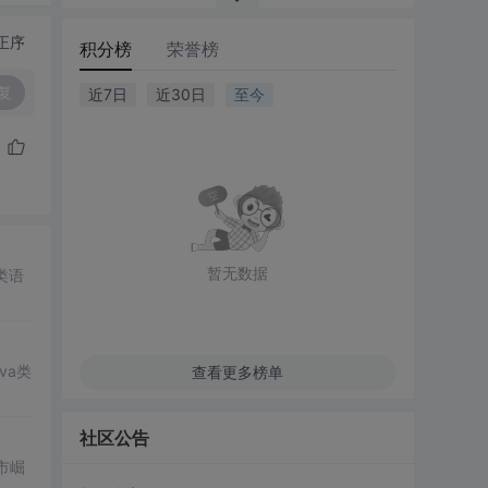
正序
积分榜
荣誉榜
复
近7日
近30日
至今
暂无数据
类语
va类
查看更多榜单
社区公告
市崛