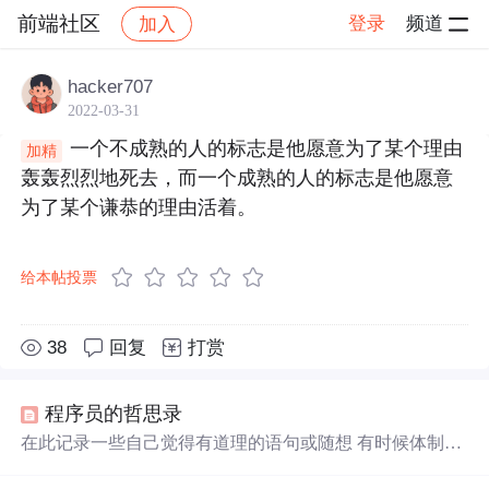
前端社区
登录
频道
加入
帖子详情
社区
前端社区
感慨
hacker707
2022-03-31
一个不成熟的人的标志是他愿意为了某个理由
加精
轰轰烈烈地死去，而一个成熟的人的标志是他愿意
为了某个谦恭的理由活着。
给本帖投票
38
回复
打赏
程序员的哲思录
在此记录一些自己觉得有道理的语句或随想 有时候体制的
创新或者制度的变革比建立技术护城河重要的多。 一想到
为人父母不需要经过考试就觉得很可怕，很多父母并不知