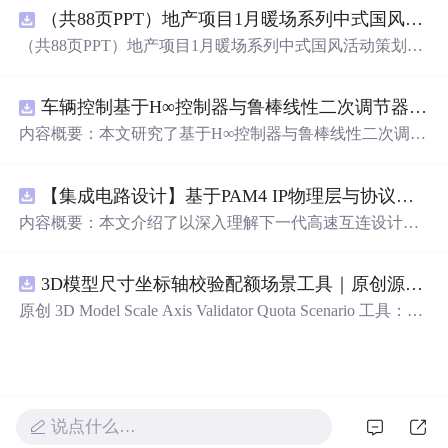
（共88页PPT）地产项目1月暖场系列中式国风活动策划方案.pptx
道如何为人父母，只是自私自利，冠冕堂皇罢了。 每天7
点半准时坐在电视前，幸福感以方程式增长。 如果
一个
人
（共88页PPT）地产项目1月暖场系列中式国风活动策划方
的认知远远超过他的能力就会变得浮躁。 你懂的越多，懂
案.pptx
你的人越少。 美貌十分肤浅，如...
车辆控制基于H∞控制器与鲁棒线性二次调节器RLQR的铰接式重型车辆的稳健路径跟踪控制研究（Matlab代码实现）
内容概要：本文研究了基于H∞控制器与鲁棒线性二次调节
器（RLQR）的铰接式重型车辆稳健路径跟踪控制方法，
并通过Matlab代码实现仿真验证。针对铰接式车辆在复杂
【集成电路设计】基于PAM4 IP物理层与协议兼容性验证：5nm工艺下高速互连系统电气合规测试平台
工况下路径跟踪精度低、稳定性差的问题，提出结合H∞控
制与RLQR的复合控制策略，以提升系统对参数不确定
内容概要：本文介绍了以深入理解下一代高速互连设计的
性、外部干扰及模型摄动的鲁棒性。文中建立了车辆动力
关键要素。
学模型，设计了H∞与RLQR控制器，通过多工况仿真对比
分析其控制性能，结果表明该方法能有效提高路径跟踪精
3D模型尺寸坐标轴校验配额场景工具｜原创源码+测试+离线报告
度与系统稳定性，具有较强的抗干扰能力和工程应用潜
原创 3D Model Scale Axis Validator Quota Scenario 工具：围
力。; 适合人群：具备自动控制理论基础、车辆工程背景或
绕“检查生成模型的单位、包围盒尺寸、前向轴、上方向、
从事智能驾驶、路径跟踪相关研究的研发人员及研究生。;
原点位置与导出格式约定”的结果，根据规模、并发、复杂
使用场景及目标：①应用于铰接式重型车辆（如矿用卡
度、时间目标和人工复核成本比较配额场景；本地网页、J
车、工程车辆）的自动驾驶路径跟踪控制；②为复杂非线
SON/HTML/SVG报告、测试与示例。压缩包包含完整源
性系统的鲁棒控制设计提供解决方案；③通过Matlab仿真
码、3项自动化测试、可复现示例、HTML/JSON/SVG离线
说点什么…
学习H∞与RLQR控制器的设计与调参方法； 阅读建议：建
报告、1080×720运行效果图、README、运行说明、MIT