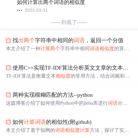
如何计算出两个词语的相似度
2022-03-31
——到底了——
找
出
两个
字符串中相同的
词语
，返回一个分值
本文介绍了一种
计算
两个
字符串中相同
词语
相似度
的算
法，通过对比源字符串与目标字符串中的词，
计算
出
相同
词语
的总分值，适用于文本匹配场景。
使用C++实现TF-IDF算法分析英文文章的文本
相似
TF-IDF算法是衡量文本
相似度
的常用方法，结合词频和逆
文档频率评估
词语
重要性。本教程介绍用C++实现该算
法，涵盖文本预处理、分词、构建词频矩阵、
计算
IDF和T
两种实现模糊匹配的方法--python
F-IDF值，最终
计算
文档
相似度
，还给
出
项目结构、测试及
结果分析。
这篇博客介绍了如何使用Python中的jieba库进行
词语
分
词，并结合fuzzywuzzy库进行模糊匹配和距离匹配。首
先，通过读取Excel文件的
两个
sheet，分别作为目标词库和
如何
计算
词语
的相似性(附github)
匹配词库。接着，对每个词进行分词，存储为字典。然
后，通过比较分词结果，找
出
匹配度高的
词语
。此外，还
本文介绍了基于知网的
词语
相似度
计算
方法，探讨了实词
利用fuzzywuzzy库的编辑距离方法评估
词语
之间的
相似度
与虚词的描述方式，以及如何通过义原、集合和特征结构