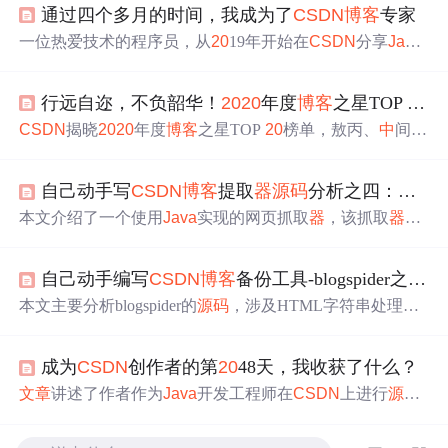
通过四个多月的时间，我成为了
CSDN
博客
专家
一位热爱技术的程序员，从
20
19年开始在
CSDN
分享
Java
与算法知识，历经145天，发布100篇原创
文章
，最终成为
CSDN
认证的
博客
专家。本文回顾了他的写作历程，表达
行远自迩，不负韶华！
20
20
年度
博客
之星TOP
20
榜
了对技术共享精神的坚守，以及对未来创作的展望。
CSDN
揭晓
20
20
年度
博客
之星TOP
20
榜单，敖丙、
中
间件
兴趣圈等博主脱颖而出。这些技术专家在各自领域贡献高
质量内容，涵盖
Java
、大数据、AI等方向。
自己动手写
CSDN
博客
提取
器
源码
分析之四：抓取网页
本文介绍了一个使用
Java
实现的网页抓取
器
，该抓取
器
能
够高效地抓取网页
源码
及图片。通过简单的配置即可指定
抓取目标、编码方式等参数。
自己动手编写
CSDN
博客
备份工具-blogspider之
源码
本文主要分析blogspider的
源码
，涉及HTML字符串处理、
爬虫链表结构及初始化。通过宏定义和独立函数提高代码
可读性，尽管使用了全局变量，但考虑到程序简洁性。
成为
CSDN
创作者的第
20
48天，我收获了什么？
文章
讲述了作者作为
Java
开发工程师在
CSDN
上进行
源码
解析分享的经历，包括从开始的契机、收获的粉丝与技术
提升，到专注于Netty、Spring、Kafka、Dubbo等
源码
的深