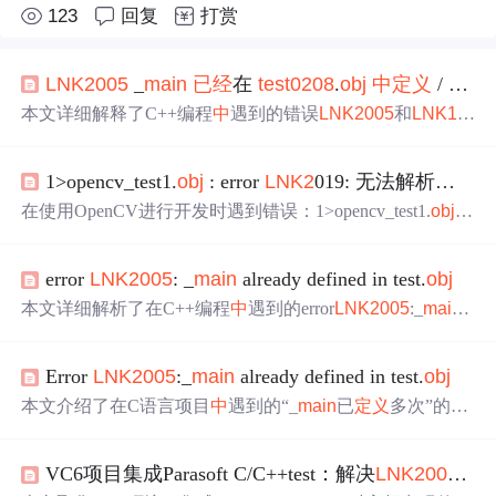
123
回复
打赏
LN
K2
005
_
main
已经
在
test0208
.
obj
中
定义
/
LN
K
本文详细解释了C++编程
中
遇到的错误
LN
K2
005
和
LN
K11
69
，这两个错误通常由于项目
中
存在
多个
主函数（
main
）
导致。解决方法包括检查代码逻辑，确保只有
一个
main
函
1>opencv_test1.
obj
: error
LN
K2
019: 无法解析的外部
数，或者设置编译选项排除主函数。此外，介绍了C++的
基本语法，包括对象、类、方法、即时变量的概念，以及
在使用OpenCV进行开发时遇到错误：1>opencv_test1.
obj
:
C++程序结构和执行流程。最后，简述了如何编译和运行C
error
LN
K2
019: 无法解析的外部
符号
_cvReleaseImage。解
++程序，以及分号、语句块的使用规则和标识符的命名规
决方法是在VS2010的项目属性
中
，配置链接器的输入，在
范。
error
LN
K2
005
: _
main
already defined in test.
obj
附加依赖项
中
添加一系列OpenCV的静态库文件。
本文详细解析了在C++编程
中
遇到的error
LN
K2
005
:_
main
al
readydefinedintest.
obj
错误，即_
main
函数在test.
obj
中
被重复
定义
的问题。文章提供了几种有效的解决方案，包括关闭
Error
LN
K2
005
:_
main
already defined in test.
obj
当前工作区、彻底重启IDE以及注释掉已有的_
main
函数来
避免冲突。
本文介绍了在C语言项目
中
遇到的“_
main
已
定义
多次”的链
接错误及其解决方案。该问题通常发生在尝试将
多个
包含
main
函数的源文件编译到同一项目
中
时。文章解释了在
一
VC6项目集成Parasoft C/C++test：解决
LN
K2
005
链
个
C项目
中
main
函数的唯一性，并提供了如何正确组织项