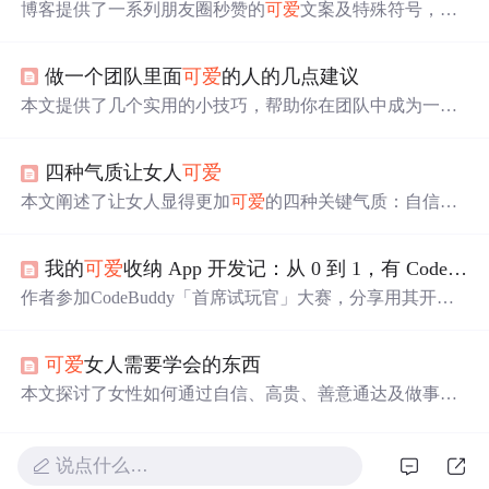
博客提供了一系列朋友圈秒赞的
可爱
文案及特殊符号，文
案内容涵盖生活感悟、美食、心情等方面，如‘光是遇见，
就已经很美好了’‘好吃的东西要吃进肚子里，
可爱
的人要
做一个团队里面
可爱
的人的几点建议
放在心里’等，适合用于朋友圈分享。
本文提供了几个实用的小技巧，帮助你在团队中成为一个
受欢迎的人。包括如何有效地与上司沟通、从老同事那里
学习经验、帮助新同事融入团队、利用性别优势进行有效
四种气质让女人
可爱
合作、学会适时地‘让利’以及保持乐观幽默的态度。
本文阐述了让女人显得更加
可爱
的四种关键气质：自信、
高贵、善意通达和做事有主见。通过具体事例说明了这些
品质对于个人成长及两性关系的重要性。
我的
可爱
收纳 App 开发记：从 0 到 1，有 CodeBuddy
作者参加CodeBuddy「首席试玩官」大赛，分享用其开发
「物品收纳记录」App StorageBox的过程。从设想功能与U
I，到CodeBuddy构建页面骨架、完善表单页面、融合全局
可爱
女人需要学会的东西
美学、设计数据逻辑，作者几乎没写几行代码，CodeBudd
y就完成开发，展现出高效与贴心。
本文探讨了女性如何通过自信、高贵、善意通达及做事有
主见等品质成为男人眼中的
可爱
之人。
说点什么…