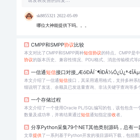
请发表友善的回复…
sk8855321
2022-05-09
哪位大神能提供下吗。。。
CMPP和SMPP
协议
比较
本文对比了CMPP和SMPP两种
短信
协议
的特点。CMPP是
协议
的版本历史、兼容性情况、PDU格式、消息传输模式等
一信通
短信
接口对接_ÆóÐÅÍ¨¶ÌÐÅ½Ó¿Ú¿ª·¢ÎÄµ
本文介绍了一信通
短信
接口，其采用通用格式，支持多种系统
细说明了发送、余额及已发送量查询、非法关键字查询等多
一个存储过程
本文介绍了一个使用Oracle PL/SQL编写的包，该包包含一
数量及成功率，并将结果通过
短信
通知指定接
收
者。
分享Python采集79个NET其他类别源码，总有
文章
提供
了一系列基于Python开发的项目源码下载，包括