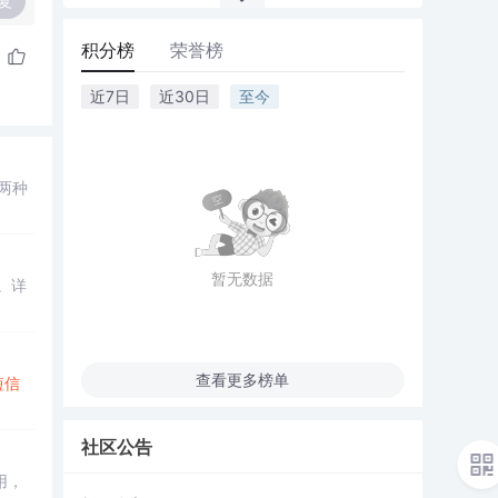
复
积分榜
荣誉榜
近7日
近30日
至今
两种
暂无数据
。详
查看更多榜单
短信
社区公告
用，