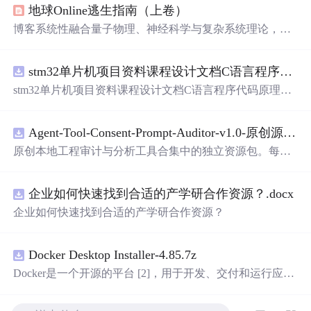
地球Online逃生指南（上卷）
博客系统性融合量子物理、神经科学与复杂系统理论，构
建以‘空性’为内核的认知解构框架。重点阐述预测编码机
制如何生成主观幻觉，揭示身份叙事的社会基因建构本
stm32单片机项目资料课程设计文档C语言程序代码原理图电路PCB实例五种PWM反馈控制模式研究
质；提出‘无我布施’作为分布式网络的非对称负熵干预，
建立基于觉知训练的流动生存范式，并用数学模型（如痛
stm32单片机项目资料课程设计文档C语言程序代码原理图
苦负熵公式、自由度流体方程）量化意识自由。全文贯穿
电路PCB实例五种PWM反馈控制模式研究
量子真空、概率叠加、全息网络等信息技术相关概念。
Agent-Tool-Consent-Prompt-Auditor-v1.0-原创源码与文档.zip
原创本地工程审计与分析工具合集中的独立资源包。每个
ZIP包含完整源码、3项自动化测试、可复现合成示例、离
线HTML、JSON与SVG报告、1080×720真实运行效果图、
企业如何快速找到合适的产学研合作资源？.docx
README、运行
说
明、功能清单、MIT License及原创与授
权声明。解压后进入project目录，执行npm test验证算法，
企业如何快速找到合适的产学研合作资源？
执行npm run report生成报告，也可通过本地静态服务器打
开网页。运行时零第三方依赖，不包含热点产品或开源项
目源码、Logo、官方截图、论文、生产日志或其他受限素
Docker Desktop Installer-4.85.7z
材。适合前端开发、AI应用工程、测试审计和课程实践。
Docker是一个开源的平台 [2]，用于开发、交付和运行应用
程序。它能够在Windows，macOS，Linux计算机上运行，
并将某一应用程序及其依赖项打包至一个容器中，这些容