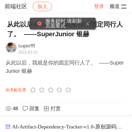
前端社区
登录
频道
加入
帖子详情
社区
前端社区
感慨
服务超时,请刷新
从此以后&#xff0c;我就是你的固定同行人
页面重试
了。 ——SuperJunior 银赫
superfff
2022-05-31
从此以后，我就是你的固定同行人了。 ——Super
Junior 银赫
给本帖投票
48
回复
打赏
AI-Artifact-Dependency-Tracker-v1.0-原创源码与文档.zip