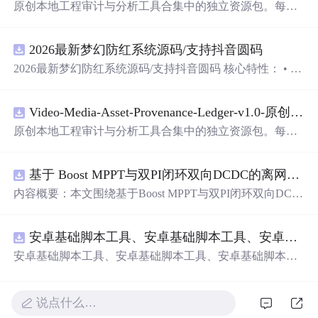
原创本地工程审计与分析工具合集中的独立资源包。每个
ZIP包含完整源码、3项自动化测试、可复现合成示例、离
线HTML、JSON与SVG报告、1080×720真实运行效果图、
2026最新梦幻防红系统源码/支持抖音圆码
README、运行说明、功能清单、MIT License及原创与授
权声明。解压后进入project目录，执行npm test验证算法，
2026最新梦幻防红系统源码/支持抖音圆码 核心特性： • 多
执行npm run report生成报告，也可通过本地静态服务器打
域名池智能切换，防拦截率99%+ • 抖音官方API对接，生
开网页。运行时零第三方依赖，不包含热点产品或开源项
成真正小程序码 • 完整API接口，支持第三方集成 • 实时数
目源码、Logo、官方截图、论文、生产日志或其他受限素
Video-Media-Asset-Provenance-Ledger-v1.0-原创源码与文档.zip
据统计，多维度分析报表 • 积分系统+邀请返利，运营利器
材。适合前端开发、AI应用工程、测试审计和课程实践。
原创本地工程审计与分析工具合集中的独立资源包。每个
ZIP包含完整源码、3项自动化测试、可复现合成示例、离
线HTML、JSON与SVG报告、1080×720真实运行效果图、
基于 Boost MPPT与双PI闭环双向DCDC的离网光伏储能系统动力学建模及稳态特性分析（Simulink仿真实现）
README、运行说明、功能清单、MIT License及原创与授
权声明。解压后进入project目录，执行npm test验证算法，
内容概要：本文围绕基于Boost MPPT与双PI闭环双向DC-D
执行npm run report生成报告，也可通过本地静态服务器打
C的离网光伏储能系统展开，系统性地研究了其动力学建
开网页。运行时零第三方依赖，不包含热点产品或开源项
模与稳态特性分析，并通过Simulink平台实现了完整的仿真
目源码、Logo、官方截图、论文、生产日志或其他受限素
安卓基础脚本工具、安卓基础脚本工具、安卓基础脚本工具
验证。研究构建了涵盖光伏阵列、最大功率点跟踪（MPP
材。适合前端开发、AI应用工程、测试审计和课程实践。
T）控制、双向DC-DC变换器及储能电池的整体系统架
安卓基础脚本工具、安卓基础脚本工具、安卓基础脚本工
构，采用Boost电路实现高效MPPT控制，并引入电压-电流
具
双闭环PI控制策略，实现对储能系统精确的充放电管理。
文章深入分析了系统在光照强度与环境温度双重扰动下的
说点什么…
动态响应与稳态性能，验证了所提出模型的准确性与控制