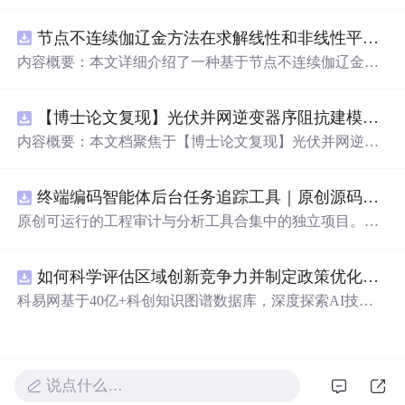
欢也是我余生的甜蜜”等，还包含一些富有哲理的话语，如
“只有随遇而安，才能随心所欲”，展现了爱情的美好与人
节点不连续伽辽金方法在求解线性和非线性平流方程中的一维实现（Matlab代码实现）
生感悟。
内容概要：本文详细介绍了一种基于节点不连续伽辽金方
法（Discontinuous Galerkin Method）在求解线性和非线性
平流方程中的一维数值实现方案，并提供了完整的MATLA
【博士论文复现】光伏并网逆变器序阻抗建模、扫频辨识与弱电网交互稳定性分析【阻抗建模、验证扫频法】（Matlab代码、Simulink仿真实现）
B代码实现。该方法在处理偏微分方程特别是具有间断解
或高梯度特征的问题时展现出优异的稳定性和精度。文中
内容概要：本文档聚焦于【博士论文复现】光伏并网逆变
系统阐述了算法的核心原理、空间离散化策略、时间推进
器序阻抗建模、扫频辨识与弱电网交互稳定性分析，提供
机制以及边界条件的处理方式，通过具体编程实例展示如
了完整的Matlab代码与Simulink仿真实现方案。内容涵盖基
何在MATLAB环境中实现该数值方法，并辅以典型算例验
终端编码智能体后台任务追踪工具｜原创源码+测试+离线报告
于谐波线性化的并网VSG逆变器正负序阻抗建模、锁相环
证其有效性和可靠性。此外，文章还强调科研工作中“借
与电流环的小信号建模、扫频法辨识系统阻抗、奈奎斯特
原创可运行的工程审计与分析工具合集中的独立项目。每
力”与创新思维的重要性，鼓励研究者在夯实理论基础的同
稳定性判据的应用，以及在弱电网条件下逆变器与电网交
个压缩包包含完整 Node.js、HTML、CSS、JavaScript 源
时勇于探索新思路。; 适合人群：具备偏微分方程数值解法
互稳定性的仿真验证全过程。通过理论推导与仿真实践相
码，内置合成示例、3 项自动化验收、离线 HTML/JSON/S
基础知识、熟悉MATLAB编程，从事计算数学、流体力
结合，帮助读者掌握新能源并网系统稳定性分析的核心技
如何科学评估区域创新竞争力并制定政策优化策略？.docx
VG 报告、1080×720 运行效果图、README、运行说明、
学、物理建模及相关领域的研究生、科研人员及工程技术
术与工程实现方法。; 适合人群：具备电力电子、自动控制
MIT License 与原创授权声明。零第三方运行依赖，不包含
科易网基于40亿+科创知识图谱数据库，深度探索AI技术
开发者。; 使用场景及目标：① 学习并掌握节点不连续伽
理论基础，熟悉Matlab/Simulink环境，从事新能源发电、并
榜单产品源码、官方素材、论文、账号数据或未授权内
在技术转移、成果转化、技术经纪、知识产权、产业创
辽金方法的基本理论与实现流程；② 利用所提供的MATL
网控制或电力系统稳定性研究的研究生、科研人员及工程
容。适合 AI 工程、前端、运维和质量团队用于本地预检、
新、科技招商等垂直领域的多样化应用场景，研究科技创
AB代码开展线性和非线性平流方程的数值模拟实验；③
师。; 使用场景及目标：① 复现博士论文中关于光伏并网
教学演示与二次开发。运行方法：Node.js 18+ 下执行 npm
新领域的AI+数智化解决方案，推动科技创新与产业创新
将该方法作为基础算法应用于高分辨率数值模拟、守恒律
逆变器阻抗建模与稳定性分析的关键实验；② 学习并掌握
test 与 npm run report，或启动静态服务器打开 index.html。
智能化发展。
说点什么…
方程求解等科研项目中的扩展与改进； 阅读建议：建议读
扫频法（Frequency Scan）在实际系统中的应用技巧；③
者结合经典数值分析教材深入理解DG方法的数学背景，逐