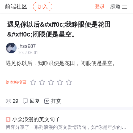
前端社区
登录
频道
加入
帖子详情
社区
前端社区
感慨
遇见你以后&#xff0c;我睁眼便是花田
&#xff0c;闭眼便是星空。
jhss987
2022-06-01
遇见你以后，我睁眼便是花田，闭眼便是星空。
给本帖投票
29
回复
打赏
小众浪漫的英文句子
博客分享了一系列浪漫的英文爱情语句，如“你是年少的喜