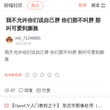
前端社区
登录
频道
加入
帖子详情
社区
前端社区
感慨
我不允许你们说自己胖 你们那不叫胖 那
叫可爱到膨胀
m0_71248881
2022-06-02
我不允许你们说自己胖 你们那不叫胖 那叫可爱到膨
胀
给本帖投票
27
回复
打赏
【OpenCV入门教程之十】 形态学图像处理（一）：