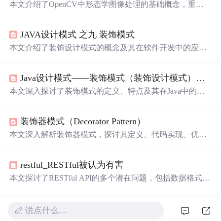
本文介绍了OpenCV中形态学图像处理的基础概念，重点
探讨了
膨胀
与腐蚀操作的原理与应用。通过提供源代码示
例，展示了如何在图像处理任务中使用这些技术，包括定
JAVA设计模式 之九 装饰模式
义内核、调节参数以及实现效果的可视化。此外，还提供
了一个实用的示例程序，
允许
用户通过滚动条调整腐蚀/
膨
本文介绍了装饰设计模式的概念及其在软件开发中的应
胀
操作和内核尺寸，直观体验不同参数设置下的图像变
用。装饰模式
允许
在不修改原有类结构的情况下，动态扩
化。
展对象的功能。文章通过示例详细阐述了装饰模式的结构
Java设计模式——装饰模式（装饰设计模式）详解
与实现过程。
本文深入探讨了装饰模式的定义、特点及其在Java中的应
用。装饰模式
允许
在不修改原有对象结构的前提下，动态
增加对象的职责，提供了比继承更灵活的扩展方式。文章
装饰器模式（Decorator Pattern）
详细介绍了装饰模式的结构，包括抽象构件、具体构件、
抽象装饰和具体装饰的角色，并通过游戏角色变身的实例
本文深入解析装饰器模式，探讨其定义、代码实现、优缺
展示了其实现过程。
点及使用场景，通过具体案例展示如何在不改变对象结构
的前提下为其添加新功能。
restful_RESTful被认为有害
本文探讨了RESTful API的多个潜在问题，包括数据格式效
率低下、缺乏明确的合同和文档、对业务需求的支持不
足、HTTP动词的局限性、时间耦合问题以及向后兼容性的
挑战。同时，文章提出了一些替代方案和技术，以克服RE
说点什么…
STful API在特定场景下的局限。