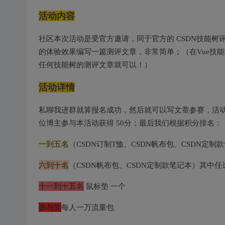
活动内容
社区本次活动是受官方邀请，同于官方的 CSDN技能
的体验效果编写一篇测评文章，非常简单；（在Vue技
任何技能树的测评文章就可以！）
活动详情
私聊我进群就算报名成功，然后就可以写文章参赛，活
位博主参与本活动获得 50分；最后我们根据积分排名：
一到五名
（CSDN订制T恤、CSDN帆布包、CSDN定
六到十名
（CSDN帆布包、CSDN定制款笔记本）其中任
十一到十五名
鼠标垫 一个
参与奖
每人一万流量包