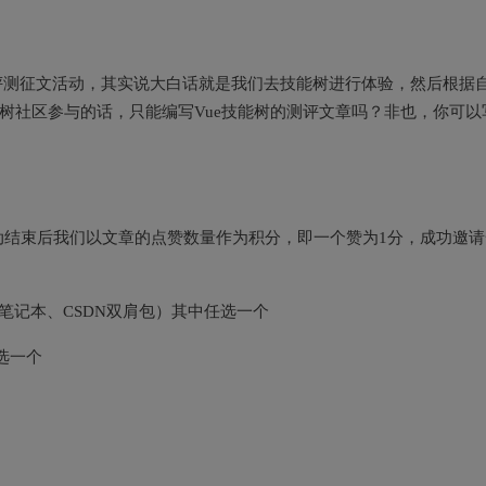
树评测征文活动，其实说大白话就是我们去技能树进行体验，然后根据
能树社区参与的话，只能编写Vue技能树的测评文章吗？非也，你可以
动结束后我们以文章的点赞数量作为积分，即一个赞为1分，成功邀请
制款笔记本、CSDN双肩包）其中任选一个
选一个