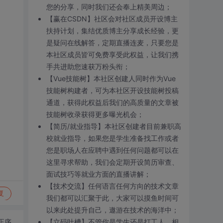
您的分享，同时我们还会奉上精美周边；
【赢在CSDN】社区会对社区成员开设博主
扶持计划，集结优质博主分享成长经验，更
是疑问在线解答，定期直播连麦，只要您是
本社区成员皆可免费享受此权益，让我们携
手共进助您速获万粉头衔；
【Vue技能树】本社区创建人同时作为Vue
技能树构建者，可为本社区开设技能树投稿
通道，获得此权益后我们的高质量的文章被
技能树收录获得更多曝光机会；
【简历/就业指导】本社区创建者目前兼职高
校就业指导，如果您是学生准备找工作或者
您是职场人在应聘中遇到任何问题都可以在
这里寻求帮助，我们会定期开设简历审查、
面试技巧等就业方面的直播讲解；
【技术交流】任何语言任何方向的技术文章
复
我们都可以汇聚于此，大家可以摸鱼时间可
以来此处提升自己，遨游在技术的海洋中；
正序
【立码吐槽】不管你是学生还是打工人，相