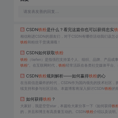
请发表友善的回复…
CSDN
铁粉
是什么？看完这篇你也可以获得忠实
相信刚进CSDN的朋友们，对于CSDN有哪些活动我们该
铁粉
和粉丝干货满满哦！
CSDN如何获取
铁粉
铁粉
（tiefen）是指强烈支持某个人、组织、品牌、产品
铁粉
”。在互联网时代，
铁粉
经常活跃在各类社交媒体平台、
CSDN
铁粉
规则解析——如何赢得
铁粉
的心
在当前信息爆炸的时代，CSDN作为国内领先的技术社区，
续支持和参与社区活动。本篇博客将深入探讨CSDN
铁粉
的
如何获得
铁粉
？
大家好，我是空空star，本篇给大家分享一下《如何获得
铁
的，并且和博主有高质量互动的。CSDN
铁粉
介绍以及说明