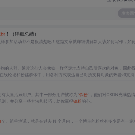
发表回
铁粉
！（详细总结）
怎么样参加活动都不是很清楚吧！这篇文章就详细讲解新人该如何写作，如
或事物的人群。通常这些人会像铁一样坚定地支持自己所喜欢的对象，因此得
在线论坛和粉丝群体中，用各种方式表达自己对所支持对象的热爱和支持
拥有大量活跃用户。其中一部分用户被称为"
铁粉
"，他们对CSDN充满热
规则，并分享一些方法和技巧，助你赢得
铁粉
的心。
粉
？。简单地说，就是在过去 N 个月内，一个博主的粉丝有多少是有一定
。