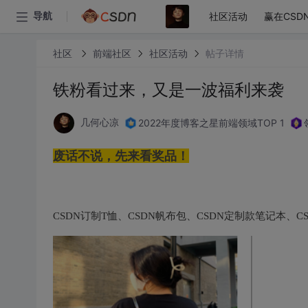
社区活动
赢在CSD
导航
社区
前端社区
社区活动
帖子详情
铁粉看过来，又是一波福利来袭
2022年度博客之星前端领域TOP 1
几何心凉
废话不说，先来看奖品！
CSDN订制T恤、CSDN帆布包、CSDN定制款笔记本、C