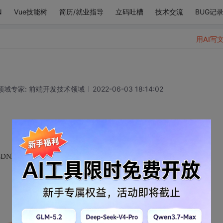
N
Vue技能树
简历/就业指导
立码吐槽
技术交流
BUG记
用AI写
领域专家: 前端开发技术领域
2022-06-03 18:14:02
SDN双肩包、鼠标垫、30w流量包