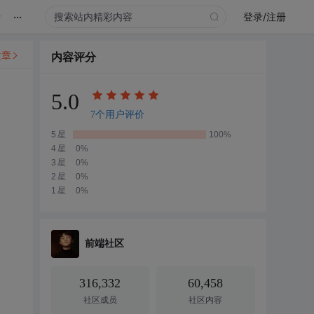
...
录
登录/注册
文章
内容评分
5.0
7个用户评价
5星
100%
4星
0%
3星
0%
2星
0%
1星
0%
前端社区
316,332
60,458
社区成员
社区内容