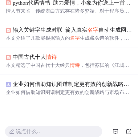
python代码情书_助力爱情，小象为你送上一首python写的
渴望让全世界都知道这个
名字
就是爱情。
情人节来临，传统表白方式存在诸多弊端。对于程序员而
言，可用专属浪漫来表白。文中给出用Python写的
情诗
《世界上最遥远的距离》代码示例，既能展示才华，又能
输入关键字生成对联_输入真实
名字
自动生成网名，
彰显内心，提升表白格调。
本文介绍了几款能根据输入的
名字
生成藏头诗的软件，包
括
名字
作诗软件、蓝梦
名字
作诗软件、安酷藏头诗软件
等。这些软件不仅支持五言和七言诗，还能为不同的场合
中国古代十大
情诗
定制诗歌。
本文精选了中国古代十大经典
情诗
，包括苏轼的《江城
子》、李之仪的《卜算子》等，每首诗都附有精辟点评，
展现了古代文人对于爱情的不同理解与表达。
企业如何借助知识图谱制定更有效的创新战略与市场布局？.docx
企业如何借助知识图谱制定更有效的创新战略与市场布
局？
说点什么…