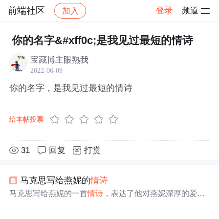
前端社区
登录
频道
加入
帖子详情
社区
前端社区
感慨
你的名字&#xff0c;是我见过最短的情诗
宝藏博主眼熟我
2022-06-09
你的名字，是我见过最短的情诗
给本帖投票
31
回复
打赏
马克思写给燕妮的
情诗
马克思写给燕妮的一首
情诗
，表达了他对燕妮深厚的爱情
和无尽的思念。诗中，马克思将燕妮比喻为他的灵感源
泉、快慰之神和希望之光，她的
名字
是他诗歌的主题，他