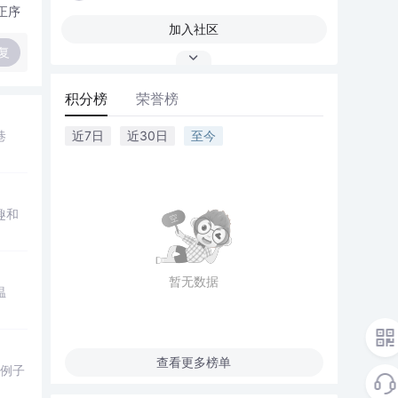
正序
加入社区
复
积分榜
荣誉榜
巷
近7日
近30日
至今
趣和
暂无数据
温
查看更多榜单
些例子