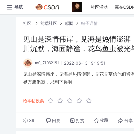
社区活动
赢在CSD
导航
社区
前端社区
感慨
帖子详情
见山是深情伟岸，见海是热情澎湃
川沉默，海面静谧，花鸟鱼虫被光
2022-06-13 19:19:51
m0_71032191
见山是深情伟岸，见海是热情澎湃，见花见草信他们皆
界万籁俱寂，只剩下你啊
给本帖投票
39
回复
打赏
分享
收藏