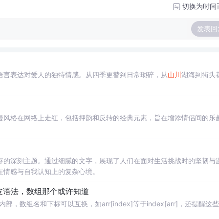
切换为时间
发表回
语言表达对爱人的独特情感。从四季更替到日常琐碎，从
山川
湖海到街头
漫风格在网络上走红，包括押韵和反转的经典元素，旨在增添情侣间的乐
存的深刻主题。通过细腻的文字，展现了人们在面对生活挑战时的坚韧与
在情感与自我认知上的复杂心境。
语言很皮语法，数组那个或许知道
内部，数组名和下标可以互换，如arr[index]等于index[arr]，还提醒这