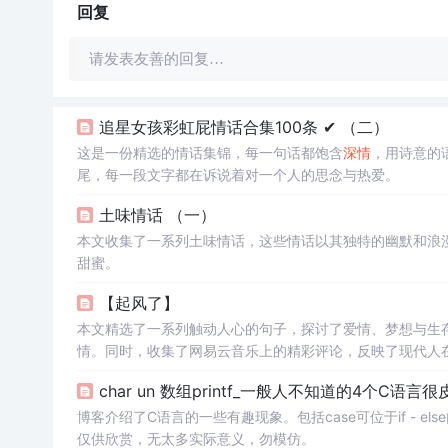
回复
请发表友善的回复…
追星女孩彩虹屁情话合集100条 ✔︎ （二）
这是一份精选的情话集锦，每一句话都饱含
深情
，用诗意的
尾，每一段文字都在诉说着对一个人的思念与热爱。
土味情话 （一）
本文收集了一系列土味情话，这些情话以其独特的幽默和浪
甜蜜。
【起风了】
本文精选了一系列触动人心的句子，探讨了爱情、梦想与生
情。同时，收集了网易云音乐上的精彩评论，反映了现代人
char un 数组printf_一般人不知道的4个C
博客介绍了C语言的一些有趣现象。包括case可位于if - else
仅供欣赏，无太多实际意义，勿模仿。