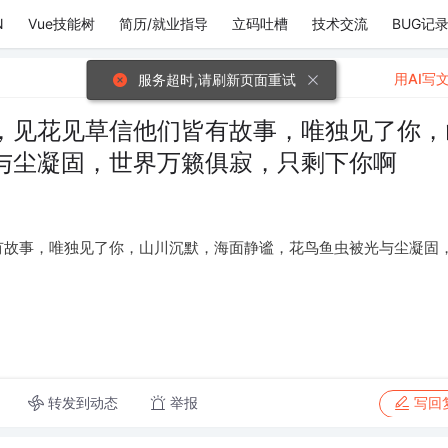
N
Vue技能树
简历/就业指导
立码吐槽
技术交流
BUG记
用AI写
服务超时,请刷新页面重试
，见花见草信他们皆有故事，唯独见了你，
与尘凝固，世界万籁俱寂，只剩下你啊
有故事，唯独见了你，山川沉默，海面静谧，花鸟鱼虫被光与尘凝固
转发到动态
举报
写回