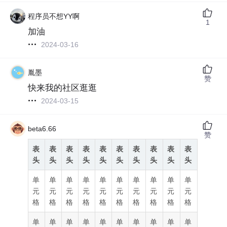
程序员不想YY啊
1
加油
2024-03-16
胤墨
赞
快来我的社区逛逛
2024-03-15
beta6.66
赞
表
表
表
表
表
表
表
表
表
表
头
头
头
头
头
头
头
头
头
头
单
单
单
单
单
单
单
单
单
单
元
元
元
元
元
元
元
元
元
元
格
格
格
格
格
格
格
格
格
格
单
单
单
单
单
单
单
单
单
单