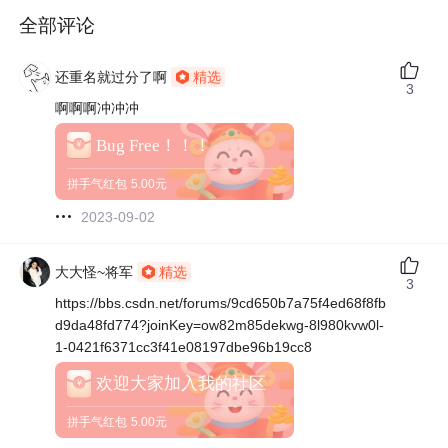
全部评论
还重名就过分了啊
精选
3
啊啊啊冲冲冲
Bug Free！！！
拼手气红包
5.00元
2023-09-02
大大怪~将军
精选
3
https://bbs.csdn.net/forums/9cd650b7a75f4ed68f8fb
d9da48fd774?joinKey=ow82m85dekwg-8l980kvw0l-
1-0421f6371cc3f41e08197dbe96b19cc8
欢迎大家加入我的社区
拼手气红包
5.00元