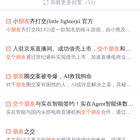
加载更多回复（52）
小
朋友
齐打交(little fighter)ii 官方
小
朋友
齐打交II(LF2)是一款知名的格斗游戏，由小熊及浩
然开发，支持最多8人对战，包括对决、闯关等多种模式。
自2003年发布以来，深受全球青少年喜爱。
入驻京东直播间、成功借壳上市，
交个
朋友
和时间“交
交个
朋友
通过世纪睿科实现借壳上市，加速直播电商业务
发展，京东首播销售额超1.5亿，展现出强大市场影响力。
公司致力于多平台布局，已在淘宝和京东取得显著成果，
朋友
圈交案被夸爆，AI救我狗命
降低经营风险并拓宽流量来源。上市将为
交个
朋友
提供更
多融资机会，助力其供应链和服务能力提升，应对直播电
对于
朋友
圈交案有困扰的人，AI或许是解决之道，其秘密
商行业竞争压力。
藏在某本书里。
交个
朋友
与实在智能签约！实在Agent智能体数字员工，助力
实在智能与国内头部电商直播机构
交个
朋友
合作，通过提
供实在Agent智能体数字员工，实现直播运营的自动化，显
著提高工作效率和直播购物体验。数字员工利用TARS塔斯
朋友
之交
大模型和RPA技术，如背景制作自动化，助力
交个
朋友
在
业务增长中保持高效运营。
本文探讨了真正的
朋友
在顺境与逆境中的角色，强调了友