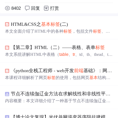
8402
回复
打赏
HTML&CSS之
基本
标签
(二)
本文全面介绍了HTML中的各种
标签
，包括文件
标签
、文
本
标签
、图片
标签
、列表
标签
、链接
标签
、块
标签
、语义
化
标签
和表格
标签
，是网页设计者和
前端
开发者必备的参
【第二章】HTML（二）——表格、表单
标签
考资料。
本文系统讲解HTML中表格（
table
、
tr
、td、th、thead、tbo
dy、tfoot、
caption
）和表单（form、input、select、textare
a、button、fieldset等）的核心
标签
及属性。重点涵盖表格
《python全栈工程师 - web开发
前端
基础》：网页
标
结构语义化、跨行跨列、对齐方式；表单控件类型（text、
password、radio、checkbox等）、提交方式（GET/POS
本课程详细解析了网页
标签
的使用，包括网页
基本
结构、
T）、验证属性（required、pattern、min/max、step）以及na
常用
标签
如h1至h6、p、a等的功能与应用场景，以及格式
me属性在数据提交中的关键作用。强调语义化结构与现代
化文本、列表、表格和表单
标签
的运用，适合web开发初
开发中CSS样式分离的最佳实践。
节点不连续伽辽金方法在求解线性和非线性平流方程中的一维实现（Matlab代码实现）
学者。
内容概要：本文详细介绍了一种基于节点不连续伽辽金方
法（Discontinuous Galerkin Method）在求解线性和非线性
平流方程中的一维数值实现方案，并提供了完整的MATLA
【博士论文复现】光伏并网逆变器序阻抗建模、扫频辨识与弱电网交互稳定性分析【阻抗建模、验证扫频法】（Matlab代码、Simulink仿真实现）
B代码实现。该方法在处理偏微分方程特别是具有间断解