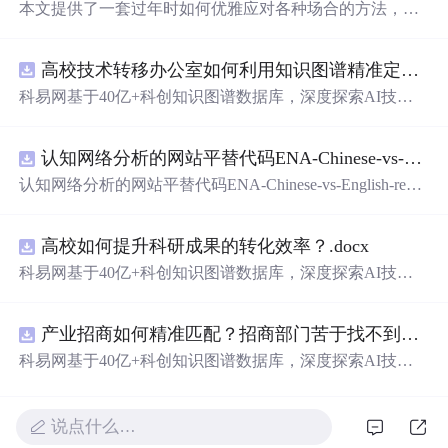
本文提供了一套过年时如何优雅应对各种场合的方法，分
为外形篇、内涵篇及终极篇，旨在帮助读者提升个人形象
与社交魅力。
高校技术转移办公室如何利用知识图谱精准定位产业需求与技术适配点？.docx
科易网基于40亿+科创知识图谱数据库，深度探索AI技术
在技术转移、成果转化、技术经纪、知识产权、产业创
新、科技招商等垂直领域的多样化应用场景，研究科技创
认知网络分析的网站平替代码ENA-Chinese-vs-English-reproducible.zip
新领域的AI+数智化解决方案，推动科技创新与产业创新
智能化发展。
认知网络分析的网站平替代码ENA-Chinese-vs-English-repro
ducible.zip
高校如何提升科研成果的转化效率？.docx
科易网基于40亿+科创知识图谱数据库，深度探索AI技术
在技术转移、成果转化、技术经纪、知识产权、产业创
新、科技招商等垂直领域的多样化应用场景，研究科技创
产业招商如何精准匹配？招商部门苦于找不到符合产业链补链强链方向的目标企业怎么办？.docx
新领域的AI+数智化解决方案，推动科技创新与产业创新
智能化发展。
科易网基于40亿+科创知识图谱数据库，深度探索AI技术
在技术转移、成果转化、技术经纪、知识产权、产业创
新、科技招商等垂直领域的多样化应用场景，研究科技创
新领域的AI+数智化解决方案，推动科技创新与产业创新
说点什么…
智能化发展。