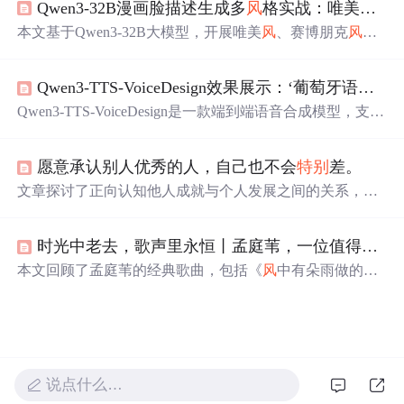
Qwen3-32B漫画脸描述生成多
风
格实战：唯美
风
/赛
用户数据在翻译过程中不被泄露或留存，适用于企业级NL
P应用的安全建设。
本文基于Qwen3-32B大模型，开展唯美
风
、赛博朋克
风
及
古
风
三类二次元角色的漫画脸描述生成实践。通过输入简
易自然语言提示，模型可自动输出适配Stable Diffusion等工
Qwen3-TTS-VoiceDesign效果展示：‘葡萄牙语慵懒爵士
具的精细化提示词，涵盖发型、瞳色、服饰、机械细节、
文化元素及光影氛围等关键维度，并实测验证其跨
风
格泛
Qwen3-TTS-VoiceDesign是一款端到端语音合成模型，支持
化能力与生成质量。重点突出模型在AI绘画提示工程中的
中文、英语、日语、韩语、葡语等10种语言，可通过自然
实用价值。
语言描述精准控制声音
风
格（如'葡萄牙语慵懒爵士
风
''韩语
愿意承认别人优秀的人，自己也不会
特别
差。
青春偶像感'）及情感表达。具备高质量音频输出（24kH
z）、低延迟生成、多语言发音准确性与细粒度
风
格建模能
文章探讨了正向认知他人成就与个人发展之间的关系，指
力，适用于商业配音、创意内容制作与个性化语音需求。
出能真诚认可他人优秀者往往具备健康心态与成长潜力；
对比了嫉妒心理对自我提升的阻碍，并强调挫折经历对真
时光中老去，歌声里永恒丨孟庭苇，一位值得被岁月
正乐观的塑造作用。文中还提及通过社交圈、时间与金钱
分配判断人格特质，批判唯学历论，倡导人情世故与价值
本文回顾了孟庭苇的经典歌曲，包括《
风
中有朵雨做的
观修养的重要性。
云》、《冬季到台北来看雨》等，通过WeceleU-ONE蓝牙
音箱的播放，重温了女神留下的美好回忆。文章探讨了歌
曲背后的情感，以及U-ONE蓝牙音箱如何提升听感体验。
说点什么…