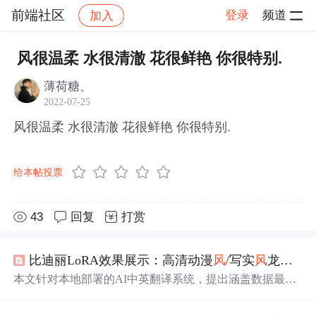
前端社区
登录
频道
加入
帖子详情
社区
前端社区
感慨
风很温柔 水很清澈 花很鲜艳 你很特别.
薄荷糖、
2022-07-25
风很温柔 水很清澈 花很鲜艳 你很特别.
给本帖投票
43
回复
打赏
比迪丽LoRA效果展示：高清动漫
风
/写实
风
龙珠角色生成作品集
本文针对本地部署的AI中英翻译系统，提出涵盖数据最小
化、传输加密、访问控制和日志脱敏的隐私保护框架。通
过HTTPS、API密钥、IP白名单及内存处理等手段，确保