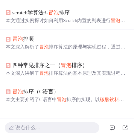
括算法步骤、复杂度分析和代码示例。通过实例演示，提
升基本算法理解能力。
scratch学算法3-
冒泡
排序
本文通过实例探讨如何利用Scratch内置的列表进行
冒泡
排
序。解释了
冒泡
排序的基本原理，并通过详细步骤展示了
在Scratch中创建和执行
冒泡
排序的过程，包括设置列表、
冒泡
排顺
生成随机数以及交换列表元素等操作。
本文深入解析了
冒泡
排序算法的原理与实现过程，通过不
断比较并交换相邻元素的位置，使较大的元素逐渐移至数
组末端，如同
碳酸
饮料
中的气泡上浮，故名
冒泡
排序。文
四种常见排序之一（
冒泡
排序）
章详细阐述了算法的步骤，并提供了Java代码示例。
本文深入讲解了
冒泡
排序算法的基本原理及其实现过程。
冒泡
排序是一种简单的排序算法，通过不断比较并交换相
邻元素实现排序，如同
碳酸
饮料
中的气泡上浮。文章详细
冒泡
排序（C语言）
介绍了
冒泡
排序的步骤，并提供了具体的C语言代码实
现。
本文主要介绍了C语言中
冒泡
排序的实现。以
碳酸
饮料
气
泡上升类比
冒泡
排序，说明了其原理。阐述了程序实现思
路，即两两比较大小并交换，还提及优化方法以避免重复
比较。最后给出代码实现，定义
冒泡
排序函数，通过假设
有序减少趟数。
说点什么…