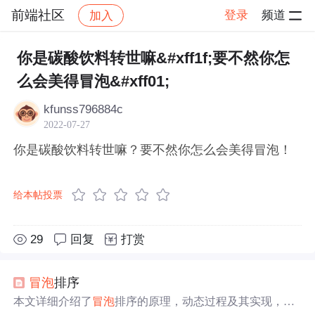
前端社区
登录
频道
加入
帖子详情
社区
前端社区
感慨
你是碳酸饮料转世嘛&#xff1f;要不然你怎
么会美得冒泡&#xff01;
kfunss796884c
2022-07-27
你是碳酸饮料转世嘛？要不然你怎么会美得冒泡！
给本帖投票
29
回复
打赏
冒泡
排序
本文详细介绍了
冒泡
排序的原理，动态过程及其实现，包