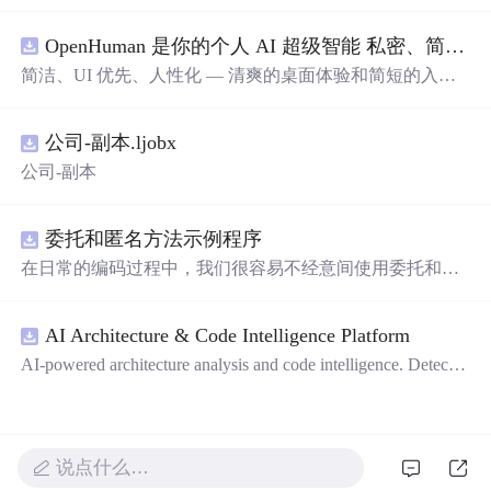
OpenHuman 是你的个人 AI 超级智能 私密、简洁、极其强大
简洁、UI 优先、人性化 — 清爽的桌面体验和简短的入门
流程让你从安装到拥有一个可用的智能体仅需几次点击
——无需先配置，无需终端。智能体有一张脸：一个桌面
公司-副本.ljobx
吉祥物，会说话、能感知周围环境、可作为真实参与者加
入你的 Google Meet 会议、跨周记住你，即使你停止输入
公司-副本
后仍在后台持续思考。
委托和匿名方法示例程序
在日常的编码过程中，我们很容易不经意间使用委托和匿
名方法。你可能没有定义过委托类型，但用到定义好的委
托类型是自然不过的。本资源是一个使用委托和匿名方法
AI Architecture & Code Intelligence Platform
的完整项目示例。
AI-powered architecture analysis and code intelligence. Detects
circular deps, layer violations, dead modules, and more.
说点什么…