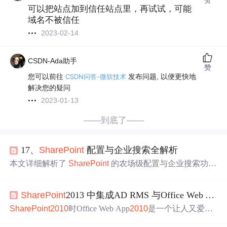
可以把站点加到信任站点里，再试试，可能
域名不被信任
2023-02-14
CSDN-Ada助手
赞
您可以前往
CSDN问答-微软技术
发布问题, 以便更快地
解决您的疑问
2023-01-13
——到底了——
17、
SharePoint
配置与企业搜索全解析
本文详细解析了
SharePoint
的农场级配置与企业搜索功能
的实现。内容涵盖 Office 应用商店设置、集成 Office Web
Apps 和 Azure Workflow Server 的步骤，以及邮件设置、代
SharePoint
2013 中集成AD RMS 与Office Web App 2013集成
理组、SPD 设置等关键配置。同时，深入探讨了
SharePoi
nt
2013 企业搜索的组件架构、拓扑规划与更改流程、内容
SharePoint
2010
时Office Web App
2010
是一个让人又爱又
源、爬网计划与规则等核心内容，提供从基础配置到高级
恨的产品，尽管能够在WEB上查看与编辑文档，甚至能够