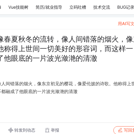
N
Vue技能树
简历/就业指导
立码吐槽
技术交流
BUG记
用AI写
像春夏秋冬的流转，像人间错落的烟火，像
他称得上世间一切美好的形容词，而这样一
了他眼底的一片波光潋滟的清澈
像人间错落的烟火，像东京初见的樱花，像爱伦披的诗歌。他称得上
不都融成了他眼底的一片波光潋滟的清澈
转发到动态
举报
写回