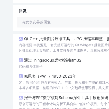
回复
请发表友善的回复…
Qt C++ 批量图片压缩工具 - JPG 压缩率调整
内容概要 本资源是一套完整可运行的 Qt Widgets 批量
片批量处理全套功能。工具支持多选单张图片、直接读取整个文件
区间压缩质量，自带锁定宽高比防拉伸变形功能；批量处理
通过Thingscloud远程控制stm32
示压缩效果。 适用人群 Qt/C++ 零基础初学者，学习 QI
设计、自媒体从业者； 想要学习图片缩放、JPG 压缩、本
代码和具体例子
片体积节省上传流量； 摄影、设计批量统一图片尺寸，批量轻量化相
佩恩表（PWT）1950-2023年
QImage 缩放保存、QSlider 参数联动、批量循环界面
式导入图片：手动多选单张图片 / 一键读取整个文件夹全部
01、数据介绍 包含有关收入、产出、投入和生产率的相对水平信息，涵盖1950-2023年各国GDP、汇率、TFP、CPI指数、人口、人力资
块调节 JPG 压缩质量 0~100，平衡图片清晰度与文件
理进度，循环中刷新界面，程序不会假死卡顿； 自动统计每张
报告与PPT数字核对Schema探针工具｜原创源
数、成功数量、单张大小对比、整体压缩节省空间比例； 
习。 其他说明 开发环境：Qt Creator + Qt5.15 MS
原创可运行的工程审计与分析工具合集中的独立项目。每个压缩包包含