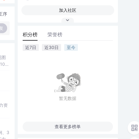
加入社区
正序
复
积分榜
荣誉榜
近7日
近30日
至今
现图
00
观展
公、
降低图
遍历、
双模
暂无数据
； 滑
展示处
总
学
查看更多榜单
例、3