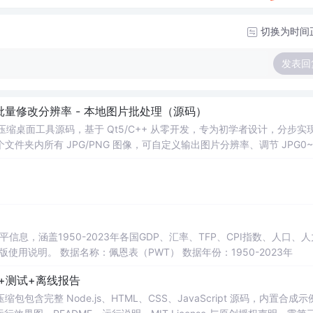
切换为时间
发表回
 - 批量修改分辨率 - 本地图片批处理（源码）
图片压缩桌面工具源码，基于 Qt5/C++ 从零开发，专为初学者设计，分步实
夹内所有 JPG/PNG 图像，可自定义输出图片分辨率、调节 JPG0~1
完成后自动统计每张图片压缩前后文件体积，计算整体压缩缩小比例，直
mage 图像绘图、文件目录遍历、UI 交互开发； 需要本地批量处理图片的办
地文件 IO、进度条交互的开发学习者。 使用场景 自媒体批量压缩配图，
册图片； 程序开发学习：QFileDialog 文件选择、QDir 文件夹
防卡顿、文件大小格式化转换全套 Qt 图像开发实战案例。 工具核心功能清单 
图片； 自定义输出宽高分辨率，支持锁定原始宽高比，避免图片拉伸变形
占用大小； 自定义输出保存目录，批量生成压缩后的图片文件； 实时进度条
本等多项数据，整理的PWT 11.0中文翻译使用说明，英文原版使用说明。 数据名称：佩恩表（PWT） 数据年份：1950-2023年
图片压缩前后体积，换算 KB/MB 直观展示； 批量完成弹窗汇总：图片
码+测试+离线报告
完整模块化代码，功能拆分清晰，每段代码附带详细注释，新手可分步拆解
VC，Windows 平台可直接编译运行； 源码结构清晰，功能
完整 Node.js、HTML、CSS、JavaScript 源码，内置合成示