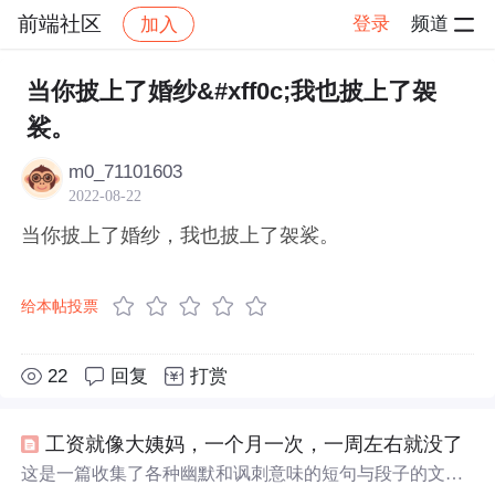
前端社区
登录
频道
加入
帖子详情
社区
前端社区
感慨
当你披上了婚纱&#xff0c;我也披上了袈
裟。
m0_71101603
2022-08-22
当你披上了婚纱，我也披上了袈裟。
给本帖投票
22
回复
打赏
工资就像大姨妈，一个月一次，一周左右就没了
这是一篇收集了各种幽默和讽刺意味的短句与段子的文