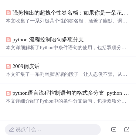
章，内容涉及生活的方方面面，用轻松诙谐的语言反映了
现代人的生活态度和思考方式。
强势推出的超拽个性签名档：如果你是一朵花,那牛都不拉粪了
本文收集了一系列极具个性的签名档，涵盖了幽默、讽
刺、自我调侃等多种风格，展现了现代年轻人独特的个性
表达方式。
python 流程控制语句多项分支
本文详细解析了Python中条件语句的使用，包括双项分
支、多项分支和巢状分支的语法与应用实例，通过生动的
例子帮助理解不同场景下条件判断的实现。
2009俏皮话
本文汇集了一系列幽默诙谐的段子，让人忍俊不禁。从生
活的点滴趣事到自我调侃，无不展现了乐观积极的生活态
度。
python语言流程控制语句的格式多分支_python 流程控制语句多项分支
本文详细介绍了Python中的条件分支语句，包括双项分
支、多项分支和巢状分支的使用方法及示例。通过实例展
示了如何根据不同条件选择执行不同的代码块。
说点什么…