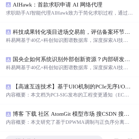
AIHawk：首款求职申请 AI 网络代理
求职助手AI智能代理AIHawk致力于简化求职过程，通过自
动化职位申请流程。借助人工智能，它能够帮助用户以定
制化的方式申请多个职位。
科技成果转化项目进场交易前，评估备案环节需要准备哪些材料？.docx
科易网基于40亿+科创知识图谱数据库，深度探索AI技术
在技术转移、成果转化、技术经纪、知识产权、产业创
新、科技招商等垂直领域的多样化应用场景，研究科技创
国央企如何系统识别外部创新资源？内部研发体系完善，但对外部高校、中小科技企业技术能力缺乏动态认知。.docx
新领域的AI+数智化解决方案，推动科技创新与产业创新
智能化发展。
科易网基于40亿+科创知识图谱数据库，深度探索AI技术
在技术转移、成果转化、技术经纪、知识产权、产业创
新、科技招商等垂直领域的多样化应用场景，研究科技创
【高速互连技术】基于UIO机制的PCIe无序I/O扩展：多路径架构下内存请求的高性能传输与排序控制方案设计
新领域的AI+数智化解决方案，推动科技创新与产业创新
智能化发展。
内容概要：本文档为PCI-SIG发布的工程变更通知（EC
N），介绍了名为“无序输入/输出（Unordered I/O, UIO）”
的新功能，旨在解决传统PCI/PCIe架构中严格的顺序传输
博客 下载 社区 AtomGit 模型市场 搜CSDN 搜索 AI 搜索 会员中心 创作中心 基于DPWMA调制与正负序分离的ANPC三电平并网逆变器前馈控制策略研究（Simulink仿真实现）
规则对多路径拓扑和高性能IO系统的限制。UIO基于Flit模
式，定义了一套新的TLP（事务层包）类型和规则，允许
内容概要：本文研究了基于DPWMA调制与正负序分离的
请求方（Requester）自主管理数据顺序，支持多路径路
ANPC三电平并网逆变器前馈控制策略，旨在解决传统三
由、提升系统效率并兼容现有生产者-消费者模型。文档详
电平逆变器存在的谐波含量高、电网不平衡工况适应性差