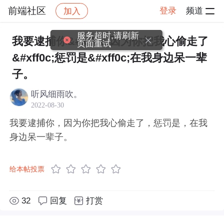
前端社区
登录
频道
加入
帖子详情
社区
前端社区
感慨
服务超时,请刷新
我要逮捕你&#xff0c;因为你把我心偷走了
页面重试
&#xff0c;惩罚是&#xff0c;在我身边呆一辈
子。
听风细雨吹。
2022-08-30
我要逮捕你，因为你把我心偷走了，惩罚是，在我
身边呆一辈子。
给本帖投票
32
回复
打赏