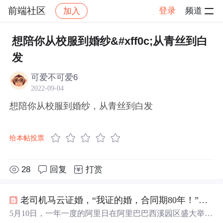
前端社区
登录
频道
加入
帖子详情
社区
前端社区
感慨
想陪你从校服到婚纱&#xff0c;从青丝到白
发
可爱不可爱6
2022-09-04
想陪你从校服到婚纱，从青丝到白发
给本帖投票
28
回复
打赏
老司机马云证婚，“我证的婚，合同期80年！”（内附马云“飙车”金句）
5月10日，一年一度的阿里日在阿里巴巴西溪园区盛大举