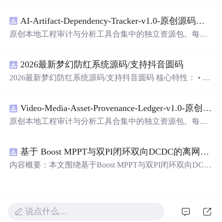
行，不仅吸引了来自全球的参与者，还举办了员工集体婚
礼。马云作为证婚人出席，并分享了许多关于婚姻与生活
AI-Artifact-Dependency-Tracker-v1.0-原创源码与文档.zip
的智慧。
原创本地工程审计与分析工具合集中的独立资源包。每个
ZIP包含完整源码、3项自动化测试、可复现合成示例、离
线HTML、JSON与SVG报告、1080×720真实运行效果图、
2026最新梦幻防红系统源码/支持抖音圆码
README、运行说明、功能清单、MIT License及原创与授
权声明。解压后进入project目录，执行npm test验证算法，
2026最新梦幻防红系统源码/支持抖音圆码 核心特性： • 多
执行npm run report生成报告，也可通过本地静态服务器打
域名池智能切换，防拦截率99%+ • 抖音官方API对接，生
开网页。运行时零第三方依赖，不包含热点产品或开源项
成真正小程序码 • 完整API接口，支持第三方集成 • 实时数
目源码、Logo、官方截图、论文、生产日志或其他受限素
Video-Media-Asset-Provenance-Ledger-v1.0-原创源码与文档.zip
据统计，多维度分析报表 • 积分系统+邀请返利，运营利器
材。适合前端开发、AI应用工程、测试审计和课程实践。
原创本地工程审计与分析工具合集中的独立资源包。每个
ZIP包含完整源码、3项自动化测试、可复现合成示例、离
线HTML、JSON与SVG报告、1080×720真实运行效果图、
基于 Boost MPPT与双PI闭环双向DCDC的离网光伏储能系统动力学建模及稳态特性分析（Simulink仿真实现）
README、运行说明、功能清单、MIT License及原创与授
权声明。解压后进入project目录，执行npm test验证算法，
内容概要：本文围绕基于Boost MPPT与双PI闭环双向DC-D
执行npm run report生成报告，也可通过本地静态服务器打
C的离网光伏储能系统展开，系统性地研究了其动力学建
开网页。运行时零第三方依赖，不包含热点产品或开源项
模与稳态特性分析，并通过Simulink平台实现了完整的仿真
目源码、Logo、官方截图、论文、生产日志或其他受限素
验证。研究构建了涵盖光伏阵列、最大功率点跟踪（MPP
材。适合前端开发、AI应用工程、测试审计和课程实践。
T）控制、双向DC-DC变换器及储能电池的整体系统架
说点什么…
构，采用Boost电路实现高效MPPT控制，并引入电压-电流