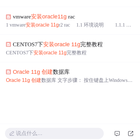
Database 此时进入
oracle
数据库的详情页面，选择一个长
oracle
11g
安装
文件到服务器并解压 cd /home unzip linux.x6
期发行版本进行下载，此时长期发行的版本为19c 选择下
4_
11g
R2_database_1of2.zip unzip linux.x64_
11g
R2_database_
载19c的下载按钮，进入下载
vmware
安装
oracle
11g
rac
2of2.zip 1.2 在/etc/hosts文件中增加主机名，配置host文件 vi
m /etc/hosts 192.168.233.101 hadoop 1.3 关闭selinux vim /etc/s
1 vmware
安装
oracle
11g
r2 rac 1.1 环境说明 1.1.1 硬
elinux
件环境 Window10+VMware Workstation 14 Pro
oracle
linux6
oracle
11.2.0.1 1.1.2 软件
安装
包: linux.x64_
11g
R2_data
CENTOS7下
安装
oracle
11g
完整教程
base_1of2.zip linux.x64_
11g
R2_d...
CENTOS7下
安装
oracle
11g
完整教程
Oracle
11g
创建
数据库
Oracle
11g
创建
数据库 文字步骤： 按住键盘上Windows
键，打开开始菜单，找到Database Configuration Assitant并
打开。 打开数据库配置助手Database Configuration Assitan
t，单击“下一步”。 1、选择“
创建
数据库”，单击“下一
步”。 2、选择“一般用途或事务处理”，单击“下一步”。
3、设置数据库的名称和实例名，两者可设置相同...
说点什么…