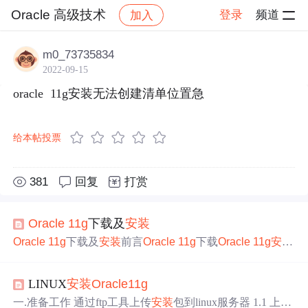
Oracle 高级技术
登录
频道
加入
帖子详情
社区
Oracle 高级技术
m0_73735834
2022-09-15
oracle  11g安装无法创建清单位置急
给本帖投票
381
回复
打赏
Oracle
11g
下载及
安装
Oracle
11g
下载及
安装
前言
Oracle
11g
下载
Oracle
11g
安装
1.引入库2.读入数据总结 前言 因为笔者公司所用数据库是
o
racle
，新同事来了都会习惯下重装电脑，所以记录下
oracl
LINUX
安装
Oracle
11g
e
的下载及
安装
。
Oracle
11g
下载 进入
oracle
官网，看到
如下视图，点击进入
oracle
官网 点击Products，选择
Oracle
一.准备工作 通过ftp工具上传
安装
包到linux服务器 1.1 上传