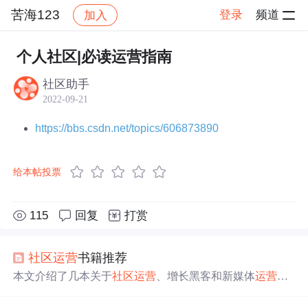
苦海123
登录
频道
加入
帖子详情
社区
苦海123
运营指南
个人社区|必读运营指南
社区助手
2022-09-21
https://bbs.csdn.net/topics/606873890
给本帖投票
115
回复
打赏
社区
运营
书籍推荐
本文介绍了几本关于
社区
运营
、增长黑客和新媒体
运营
的
书籍，如《增长黑客》、《超越门户—搜狐新媒体
运营
手
册》、《参与感》和《
运营
之光》等，强调了
运营
人员应