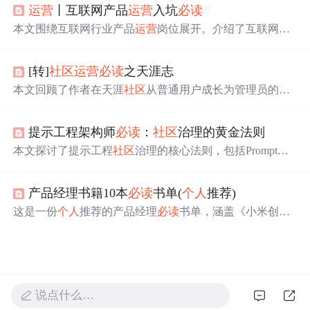
运营
丨互联网产品
运营
入坑
必读
具备的流程化、杠杆化、精细化和生态化思维。同时提到
了《人人都是产品经理》2.0对于
运营
人员的价值，并推荐
本文围绕互联网行业产品
运营
岗位展开。介绍了互联网行
了《疯传》来理解产品传播的科学方法。
业
运营
岗位分类，阐述产品
运营
岗位职责与要求，包括围
绕目标、用户、产品等多方面。还给出找产品
运营
工作的
[转]
社区
运营
必读
之天涯志
注意点，如区分互联网与非互联网公司、不同行业要求差
异等，最后分析了该岗位发展前景。
本文回顾了作者在天涯
社区
从普通用户成长为管理员的经
历，详细记录了在不同版块的工作点滴，包括版块管理、
规则制定等内容。
提示工程架构师
必读
：
社区
治理的黄金法则
本文探讨了提示工程
社区
治理的核心法则，包括Prompt的
双信息价值、开放与质量的平衡、模块化与敏捷迭代设
计、贡献激励机制、恶意与偏见防御、自组织治理以及AI
产品经理书籍10本
必读
书单(
个人
推荐)
辅助治理等内容。通过理论推导与实践案例相结合，为提
示工程架构师提供了从
社区
治理到生态共生的完整方法
这是一份
个人
推荐的产品经理
必读
书单，涵盖《小米创业
论。
思考》《幕后产品》《俞军产品方法论》等10本书。涉及
互联网思维、产品思维、市场营销、增长黑客等内容，对
创业者和产品经理有借鉴意义，且不同经验阶段的产品经
理可按需选择阅读。
说点什么…