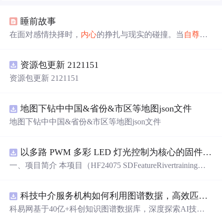
睡前故事
在面对感情抉择时，
内心
的挣扎与现实的碰撞。当
自尊
告
诉
你不
可能
，
经验
警示有
风险
，
情理
认为
毫无意义
，但
内
心
仍
轻声
呼唤尝试。这是一个关于自我挑战与成长的故
资源包更新 2121151
事。
资源包更新 2121151
地图下钻中中国&省份&市区等地图json文件
地图下钻中中国&省份&市区等地图json文件
以多路 PWM 多彩 LED 灯光控制为核心的固件方案，基于 PADAUK PMS 系列单片机
一、项目简介 本项目（HF24075 SDFeatureRivertraining）
是一套以多路 PWM 多彩 LED 灯光控制为核心的固件方
案，基于 PADAUK PMS 系列单片机。方案对蓝、青、粉
科技中介服务机构如何利用图谱数据，高效匹配供需双方并提升合作成功率？.docx
等多色 LED 进行独立 PWM 调光，实现呼吸、渐变、流水
等细腻灯光效果，并支持按键切换与传感器交互。其 PW
科易网基于40亿+科创知识图谱数据库，深度探索AI技术
M 调光结构清晰，是学习单片机 PWM、色彩混合与灯光
在技术转移、成果转化、技术经纪、知识产权、产业创