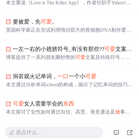
本文重读《Love is The Killer App》，作者任职于Yahoo!。
书中提出“
可爱
猫”概念，成为“
可爱
猫”有三件法宝：知
识、交际网、怜悯之心。贯穿法宝的因子是分享，分享是
要被爱，先
可爱
。
时代精神。我们应
做
“
可爱
猫”，发现生活
可爱
之处。
英国科学家正在尝试利用情侣双方的骨细胞DNA制作爱情
信物——骨戒。此外，研究发现一组特征能让人们产生
可
爱
的感觉，这可能为游戏设计提供新思路。
一左一右的小翅膀符号_有没有那些??
可爱
文案??特殊符号??的句子？？
博客提供了一系列朋友圈秒赞的
可爱
文案及特殊符号，文
案内容涵盖生活感悟、美食、心情等方面，如‘光是遇见，
就已经很美好了’‘好吃的
东西
要吃进肚子里，
可爱
的人要
洞若观火记单词，
一口
一个小
可爱
放在心里’等，适合用于朋友圈分享。
本文通过分析单词school的构成，揭示了记忆单词的技巧。
作者指出，通过理解单词的词根和词缀，可以快速掌握一
系列单词。例如，school的词根sc-表示看，hool-与hole
可爱
女人需要学会的
东西
（洞）相关，表示隐藏。通过这种方式，读者可以将看似
复杂的单词分解为简单的部分，从而更容易记忆。文章还
本文探讨了女性如何通过自信、高贵、善意通达及
做
事有
探讨了其他相关单词的词源和含义，如scene、screen、se
主见等品质成为男人眼中的
可爱
之人。
e、seek等，以及如何通过字母组合和词源理解来记忆单
词。
说点什么…