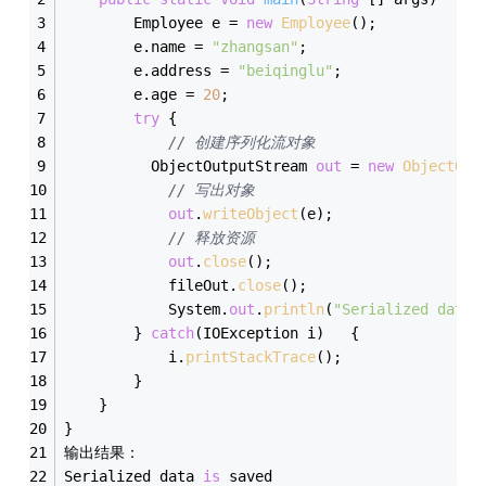
    	Employee e = 
new
Employee
();
    	e.name = 
"zhangsan"
;
    	e.address = 
"beiqinglu"
;
    	e.age = 
20
; 
try
 {
// 创建序列化流对象
          ObjectOutputStream 
out
 = 
new
ObjectOut
// 写出对象
out
.
writeObject
(e);
// 释放资源
out
.
close
();
        	fileOut.
close
();
        	System.
out
.
println
(
"Serialized data 
        } 
catch
(IOException i)   {
            i.
printStackTrace
();
        }
   	}
}
输出结果：
Serialized data 
is
 saved