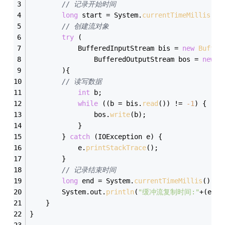
// 记录开始时间
long
 start = System.
currentTimeMillis
();
// 创建流对象
try
 (
        	BufferedInputStream bis = 
new
Buffer
	     		BufferedOutputStream bos = 
new
B
        ){
// 读写数据
int
 b;
while
 ((b = bis.
read
()) != 
-
1
) {
                bos.
write
(b);
            }
        } 
catch
 (IOException e) {
            e.
printStackTrace
();
        }
// 记录结束时间
long
 end = System.
currentTimeMillis
();
        System.out.
println
(
"缓冲流复制时间:"
+(end 
    }
}