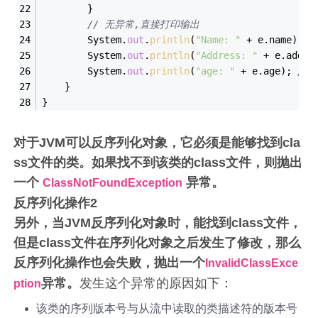
        }
// 无异常,直接打印输出
        System.
out
.
println
(
"Name: "
 + e.name);	
        System.
out
.
println
(
"Address: "
 + e.addre
        System.
out
.
println
(
"age: "
 + e.age); 
// 
    }
}
对于JVM可以反序列化对象，它必须是能够找到cla
ss文件的类。如果找不到该类的class文件，则抛出
一个
异常。
ClassNotFoundException
反序列化操作2
另外，当JVM反序列化对象时，能找到class文件，
但是class文件在序列化对象之后发生了修改，那么
反序列化操作也会失败，抛出一个
InvalidClassExce
异常。
发生这个异常的原因如下：
ption
该类的序列版本号与从流中读取的类描述符的版本号