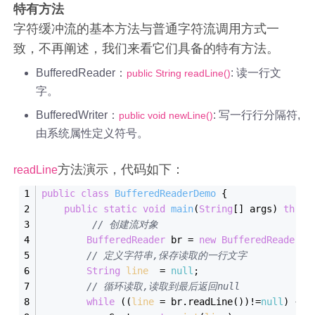
特有方法
字符缓冲流的基本方法与普通字符流调用方式一
致，不再阐述，我们来看它们具备的特有方法。
BufferedReader：
: 读一行文
public String readLine()
字。
BufferedWriter：
: 写一行行分隔符,
public void newLine()
由系统属性定义符号。
方法演示，代码如下：
readLine
public
class
BufferedReaderDemo
 {
public
static
void
main
(
String
[] args
) 
throw
// 创建流对象
BufferedReader
 br = 
new
BufferedReader
(
n
// 定义字符串,保存读取的一行文字
String
line
  = 
null
;
// 循环读取,读取到最后返回null
while
 ((
line
 = br.readLine())!=
null
) {