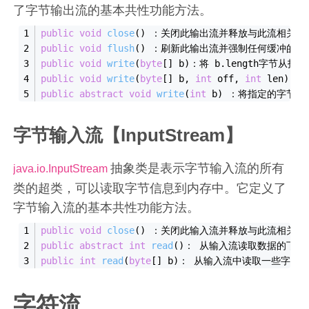
了字节输出流的基本共性功能方法。
public
void
close
()
 ：关闭此输出流并释放与此流相关联
public
void
flush
()
 ：刷新此输出流并强制任何缓冲的输
public
void
write
(
byte
[] b)
：将 b.length字节从
public
void
write
(
byte
[] b, 
int
 off, 
int
 len)
 ：
public
abstract
void
write
(
int
 b)
 ：将指定的字节输
字节输入流【InputStream】
抽象类是表示字节输入流的所有
java.io.InputStream
类的超类，可以读取字节信息到内存中。它定义了
字节输入流的基本共性功能方法。
public
void
close
()
 ：关闭此输入流并释放与此流相关联的
public
abstract
int
read
()
： 从输入流读取数据的下一
public
int
read
(
byte
[] b)
： 从输入流中读取一些字节数
字符流