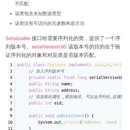
不匹配
该类包含未知数据类型
该类没有可访问的无参数构造方法
接口给需要序列化的类，提供了一个序
Serializable
列版本号。
该版本号的目的在于验
serialVersionUID
证序列化的对象和对应类是否版本匹配。
public
class
Employee
implements
java
.
io
.
Seriali
// 加入序列版本号
private
static
final
long
 serialVersionUID 
public
String
 name;
public
String
 address;
// 添加新的属性 ,重新编译, 可以反序列化,该属性赋
public
int
 eid; 
public
void
addressCheck
()
{
         System.out.
println
(
"Address  check : "
 
     }