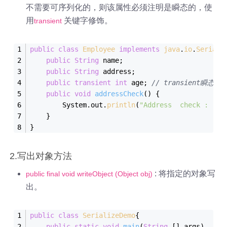
不需要可序列化的，则该属性必须注明是瞬态的，使
用
关键字修饰。
transient
public
class
Employee
implements
java
.
io
.
Seriali
public
String
 name;
public
String
 address;
public
transient
int
 age; 
// transient瞬
public
void
addressCheck
()
{
      	System.out.
println
(
"Address  check : "
 +
    }
}
2.写出对象方法
: 将指定的对象写
public final void writeObject (Object obj)
出。
public
class
SerializeDemo
{
public
static
void
main
(
String
 [] args
)
{