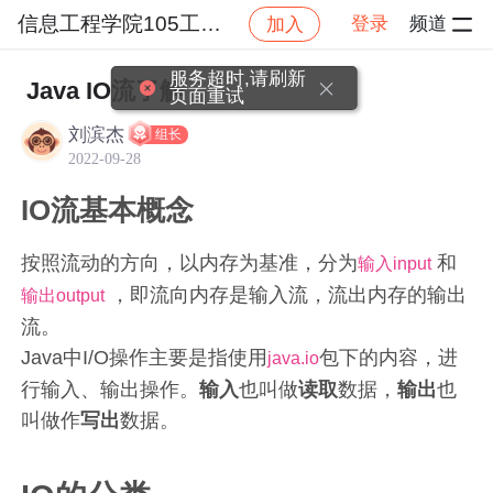
信息工程学院105工作室
登录
频道
加入
帖子详情
社区
信息工程学院105工作室
工作室
服务超时,请刷新
Java IO流了解
页面重试
刘滨杰
组长
2022-09-28
IO流基本概念
按照流动的方向，以内存为基准，分为
和
输入input
，即流向内存是输入流，流出内存的输出
输出output
流。
Java中I/O操作主要是指使用
包下的内容，进
java.io
行输入、输出操作。
输入
也叫做
读取
数据，
输出
也
叫做作
写出
数据。