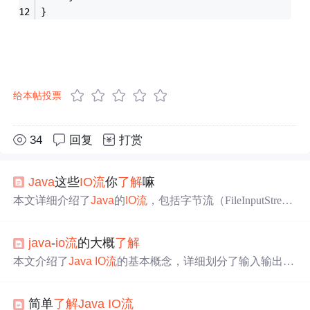
}
给本帖投票
34
回复
打赏
Java
这些
IO流
你
了解
嘛
本文详细介绍了
Java
的
IO流
，包括字节流（FileInputStrea
m, FileOutputStream）和字符流（FileReader, FileWriter）的
使用，以及文件拷贝的操作。接着讲解了缓冲流（Buffered
java
-
io流
的大概
了解
InputStream, BufferedReader）如何提高读写效率，并展示
了如何利用缓冲流进行文件拷贝。还涵盖了打印流、转换
本文介绍了
Java
IO流
的基本概念，详细划分了输入输出流
流（InputStreamReader, OutputStreamWriter）在字节流和字
的不同类型，包括字节流、字符流等，并阐述了它们的主
符流之间的转换，数据流（DataInputStream, DataOutputStre
要用途及区别。同时，还列举了一些常用的
IO流
类，如Fil
am）的操作，以及对象流（序列化与反序列化）的概念和
简单
了解
Java
IO流
e、InputStream、OutputStream等。