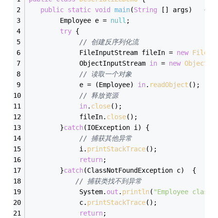
public
static
void
main
(
String
 [] args
)
{
        Employee e = 
null
;
try
 {		
// 创建反序列化流
             FileInputStream fileIn = 
new
FileIn
             ObjectInputStream 
in
 = 
new
ObjectIn
// 读取一个对象
             e = (Employee) 
in
.
readObject
();
// 释放资源
in
.
close
();
             fileIn.
close
();
        }
catch
(IOException i) {
// 捕获其他异常
             i.
printStackTrace
();
return
;
        }
catch
(ClassNotFoundException c)  {
// 捕获类找不到异常
             System.
out
.
println
(
"Employee class 
             c.
printStackTrace
();
return
;