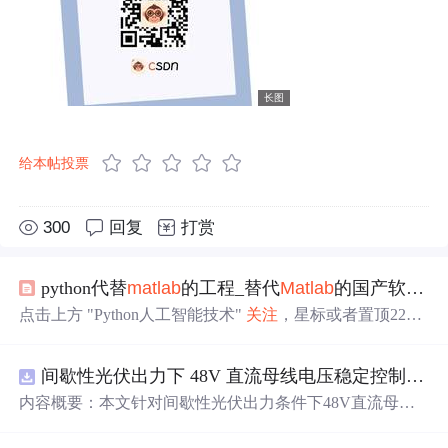
长图
给本帖投票
300
回复
打赏
python代替
matlab
的工程_替代
Matlab
的国产软件出现，开发商知乎答疑，称1年内实现100%...
点击上方 "Python人工智能技术"
关注
，星标或者置顶22点
24分准时推送，第一时间送达来自：量子位 报道 | 公众号
QbitAI | 编辑：真经君
码农
真经(ID:coder_experience)第 194
间歇性光伏出力下 48V 直流母线电压稳定控制及储能双向充放电闭环调控体系研究（Simulink仿真实现）
次推文 图源：百度上一篇：Python带我飞：50个有趣而又
鲜为人知的Python特性正文谁，能替代
Matlab
？近日，哈
内容概要：本文针对间歇性光伏出力条件下48V直流母线
工大、哈工程等被美国加入“实体清单”的高校被禁用
Matla
电压稳定控制及储能双向充放电闭环调控问题，提出一种
b
。...
基于离网光伏直流微网系统的协同控制体系。通过构建包