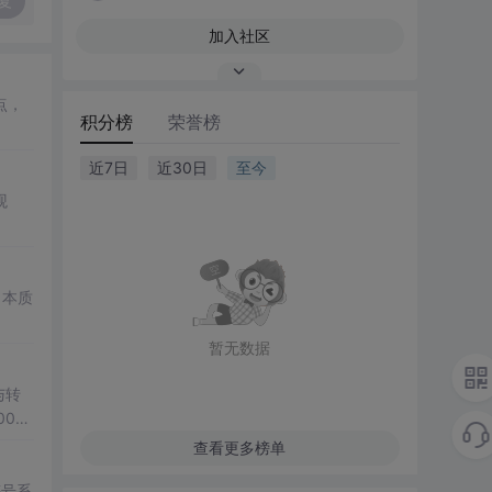
复
加入社区
点，
积分榜
荣誉榜
近7日
近30日
至今
观
，本质
暂无数据
与转
00
全开
查看更多榜单
符号系