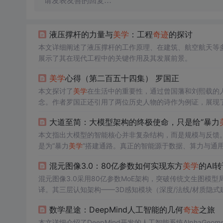
请发表友善的回复…
液压撑杆的力量与
美学
：工程
奇迹
的探讨
本文详细阐述了液压撑杆的工作原理、在建筑、航空航天等
展示了其在现代工程中的关键作用及其发展前景。
美学
心得（第二百五十四集） 罗国正
本文探讨了
美学
在生活中的重要性，通过曾国藩和刘熙载的
念。作者罗国正还引用了两位历史人物的诗作为例证，展现
大道至简：大模型架构的终极使命，只是给“暴力
本文指出大模型的智能核心并非复杂结构，而是规模与反馈。现有
是为“暴力
美学
”搭建通路。真正的智能源于数据、算力与通
混元图像3.0：80亿参数如何实现东方
美学
的AI
混元图像3.0采用80亿参数MoE架构，突破传统文生图模
译。其三层认知架构——3D感知模块（深度/法线/材质隐式
+可编辑风格DNA）——共同支撑中文提示词直觉化生成。
数学星途：DeepMind人工智能的几何
奇迹
之旅
放）及轻量化3D先验设计，兼顾性能与可控性，支持本地部署
本文详细介绍了DeepMind开发的人工智能系统AlphaG