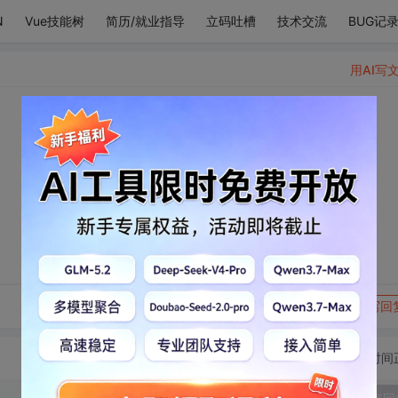
N
Vue技能树
简历/就业指导
立码吐槽
技术交流
BUG记
用AI写
转发到动态
举报
写回
切换为时间