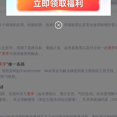
发表回
多个领域的应用、性能优势、技术创新、市场前景以及安全使用和维护要
人生哲学，强调了选择目标、遵循正道、追求真善美以及对立统一的
美学
了
美学
与道德修养的融合。,
美学
”修一条路
架构如Transformer、MoE等实为解决梯度和算力限制的工程手段
用学习机制。
转译
型局限，实现对东方
美学
（如水墨留白、墨分五色、气韵生动）的深度理解
建模）、语义理解模块（绑定古籍诗词知识图谱）、艺术风格编码器（10
工程上通过稀疏路由、专家专业化训练、模块化开源（权重/代码/风格库
与生产级API服务。
eometry2如何在国际数学奥林匹克几何问题中取得显著成就。系统通过神经