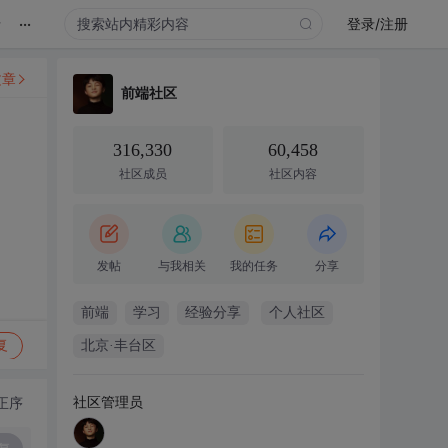
...
录
登录/注册
文章
前端社区
316,330
60,458
社区成员
社区内容
发帖
与我相关
我的任务
分享
前端
学习
经验分享
个人社区
复
北京·丰台区
社区管理员
正序