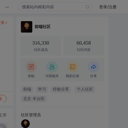
...
录
登录/注册
文章
前端社区
316,330
60,458
社区成员
社区内容
发帖
与我相关
我的任务
分享
前端
学习
经验分享
个人社区
复
北京·丰台区
社区管理员
正序