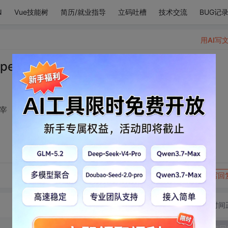
N
Vue技能树
简历/就业指导
立码吐槽
技术交流
BUG记
用AI写
 junior李东海 李赫宰
赫宰
转发到动态
举报
写回
切换为时间