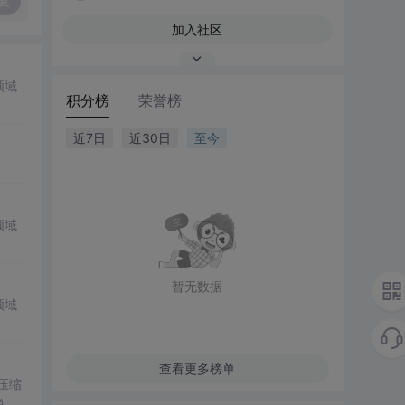
复
加入社区
领域
积分榜
荣誉榜
近7日
近30日
至今
领域
暂无数据
领域
查看更多榜单
。压缩
说