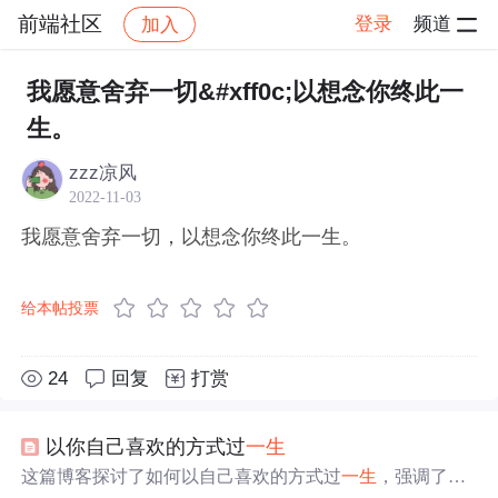
前端社区
登录
频道
加入
帖子详情
社区
前端社区
感慨
我愿意舍弃一切&#xff0c;以想念你终此一
生。
zzz凉风
2022-11-03
我愿意舍弃一切，以想念你终此一生。
给本帖投票
24
回复
打赏
以你自己喜欢的方式过
一生
这篇博客探讨了如何以自己喜欢的方式过
一生
，强调了个