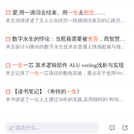
人选择和幸福的重要性。作者鼓励读者不要过于在意他人
看法，勇于
舍弃
不适合自己的事物，无论是关系、梦想还
爱,用一滴泪去结束。用
一生
去
想念
……
是物质，都要学会适时放手。通过自我反省和努力，追求
内心的温暖与明亮，创造属于自己的独特生活。
本文深情讲述了主人公在经历一段感情结束后的心路历
程，面对失去的爱情，如何在痛苦与回忆中挣扎，试图寻
找新的生活方向。
数字永生的悖论：当慰藉需要被
舍弃
，而智慧渴望被延续
本文探讨AI驱动的数字永生技术在普通人情感慰藉与领导
人智慧延续两类场景中的根本性分歧：前者要求阶段性使
用并最终
舍弃
，以符合健康哀伤心理机制；后者强调持续
一生
一芯 算术逻辑部件 ALU verilog浅析与实现
迭代与功能实效，无视‘真实’而专注决策效用。核心矛盾
在于情感需求依赖真实性与唯一性，而功能需求仅关注有
本文记录了
一生
一芯项目的数电实验，重点在于使用Verilo
效性与可用性，二者价值逻辑不可通约。文章指出当前缺
g实现ALU，涉及补码运算、溢出判断等内容。作者详细
乏界定‘
舍弃
时刻’的伦理与制度框架。
介绍了补码的定义、加减法规则，并提供了Verilog代码实
【读书笔记】《奇特的
一生
》
现。在调试过程中遇到加法结果不一致的问题，最终通过
改进代码解决了溢出标志的获取。
本书讲述了一位人士通过56年的实践,采用独特的“时间统
计法”进行时间管理的故事。虽然最终未达成最初目标,但
这种持续学习和珍视时间的态度使生活变得和谐幸福。书
中强调了聚焦目标的重要性,同时也提倡珍视时间的价值。
说点什么…