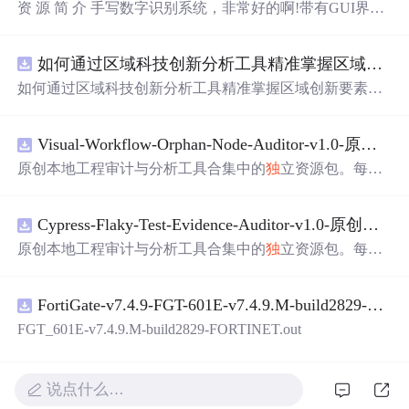
资 源 简 介 手写数字识别系统，非常好的啊!带有GUI界
面，使用方便! 详 情 说 明 用这个手写数字识别系统，你可
以轻松地识别手写数字。这个系统不仅功能强大，而且还
如何通过区域科技创新分析工具精准掌握区域创新要素分布与产业链融合现状？.docx
带有直观的图形用户界面（GUI），非常容易使用。你只
需要将手写数字输入系统，它将立即给出准确的识别结
如何通过区域科技创新分析工具精准掌握区域创新要素分
果。这个系统可以在各种场景中使用，无论是学校、工作
布与产业链融合现状？
还是日常生活，都能为你提供快速和准确的识别服务。它
是一个非常方便和实用的工具，你一定会喜欢它的！
Visual-Workflow-Orphan-Node-Auditor-v1.0-原创源码与文档.zip
原创本地工程审计与分析工具合集中的
独
立资源包。每个
ZIP包含完整源码、3项自动化测试、可复现合成示例、离
线HTML、JSON与SVG报告、1080×720真实运行效果图、
Cypress-Flaky-Test-Evidence-Auditor-v1.0-原创源码与文档.zip
README、运行说明、功能清单、MIT License及原创与授
权声明。解压后进入project目录，执行npm test验证算法，
原创本地工程审计与分析工具合集中的
独
立资源包。每个
执行npm run report生成报告，也可通过本地静态服务器打
ZIP包含完整源码、3项自动化测试、可复现合成示例、离
开网页。运行时零第三方依赖，不包含热点产品或开源项
线HTML、JSON与SVG报告、1080×720真实运行效果图、
目源码、Logo、官方截图、论文、生产日志或其他受限素
FortiGate-v7.4.9-FGT-601E-v7.4.9.M-build2829-FORTINET.out
README、运行说明、功能清单、MIT License及原创与授
材。适合前端开发、AI应用工程、测试审计和课程实践。
权声明。解压后进入project目录，执行npm test验证算法，
FGT_601E-v7.4.9.M-build2829-FORTINET.out
执行npm run report生成报告，也可通过本地静态服务器打
开网页。运行时零第三方依赖，不包含热点产品或开源项
目源码、Logo、官方截图、论文、生产日志或其他受限素
说点什么…
材。适合前端开发、AI应用工程、测试审计和课程实践。