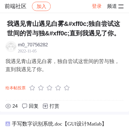
前端社区
登录
频道
加入
帖子详情
社区
前端社区
感慨
我遇见青山遇见白雾&#xff0c;独自尝试这
世间的苦与独&#xff0c;直到我遇见了你。
m0_70756282
2022-11-05
我遇见青山遇见白雾，独自尝试这世间的苦与独，
直到我遇见了你。
给本帖投票
24
回复
打赏
手写数字识别系统.doc【GUI设计Matlab】