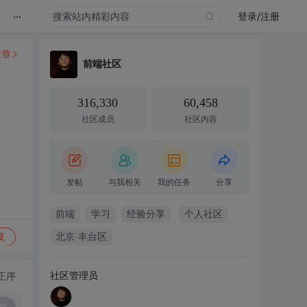
...
录
登录/注册
文章
前端社区
316,330
60,458
社区成员
社区内容
发帖
与我相关
我的任务
分享
前端
学习
经验分享
个人社区
复
北京·丰台区
社区管理员
正序