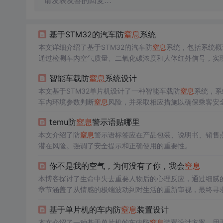
请发表友善的回复…
基于STM32的汽车防
窒息
系统
本文详细介绍了基于STM32的汽车防
窒息
系统，包括系统概
通过检测车内空气质量、二氧化碳浓度和人体红外信号，实
智能车载防
窒息
系统设计
本文基于STM32单片机设计了一种智能车载防
窒息
系统，系
车内环境参数判断
窒息
风险，并采取相应措施以确保乘客安
temu防
窒息
警示语贴哪里
本文介绍了防
窒息
警示语标签应在产品包装、说明书、销售
潜在风险。强调了安全提示和正确使用的重要性。
你不是我的空气，为何没有了你，我会
窒息
本博客探讨了生命中失去重要人物后的心理反应，通过细腻
章节涵盖了从情感的极端波动到对生活的重新审视，最终寻
基于单片机的车内防
窒息
装置设计
本文介绍了一种基于单片机的车内防
窒息
装置设计方案，用