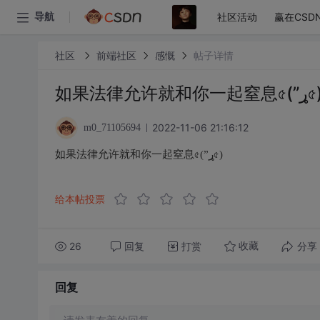
社区活动
赢在CSD
导航
社区
前端社区
感慨
帖子详情
如果法律允许就和你一起窒息৫(
2022-11-06 21:16:12
m0_71105694
如果法律允许就和你一起窒息৫(”ړ৫)
给本帖投票
26
回复
打赏
分享
收藏
回复