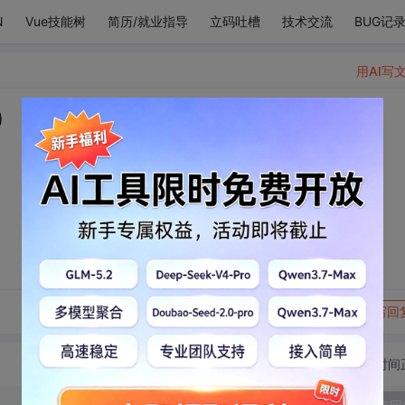
N
Vue技能树
简历/就业指导
立码吐槽
技术交流
BUG记
用AI写
”ړ৫)
转发到动态
举报
写回
切换为时间