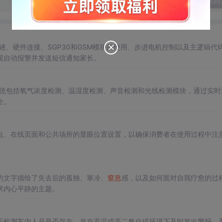
发表回
述、硬件连接、SGP30和GSM模块的使用、步进电机控制以及主逻辑代
现自动报警并发送短信通知家长。
统包括氧气浓度检测、温湿度检测、声音检测和光线检测模块，通过实时
全。
点、在线页面和公共场所的显眼位置设置，以确保消费者在使用过程中注
的文字描绘了失去后的孤独、寒冷、
窒息
感，以及如何面对自我疗愈的过
求内心平静的主题。
于检测车内人员是否存在，并在高温或高二氧化碳环境下及时发出警报。