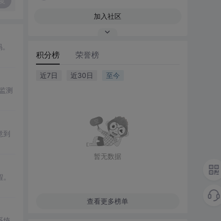
复
加入社区
码。
积分榜
荣誉榜
近7日
近30日
至今
监测
意到
暂无数据
程。
查看更多榜单
系统