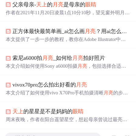
父亲母亲-
天上
的
月亮
是母亲的
眼睛
作者在2021年11月20日凌晨1点10分10秒，望见窗外明月，
回忆起母亲曾说
月亮
是她的
眼睛
，永远照亮孩子前行的道
路。此刻，作者思念已故的母亲，并为她祈祷。
正方体最快最简单画_ai怎么画
月亮
？用ai怎么画最简单的
本文提供了一步一步的教程，教你在Adobe Illustrator中如
何绘制月牙形
月亮
。首先创建文档和参考线，然后用椭圆
工具制作
月亮
主体，通过复制和路径结合形
成
新月形状。
索尼a6000拍
月亮
_如何给
月亮
拍好照片
接着添加
眼睛
、鼻子和嘴唇等特征，最后为
月亮
上色并添
加阴影效果，创造出
一个
可爱的沉睡月牙形
月亮
形象。
本文介绍如何使用Sony a6000拍摄
月亮
，包括选择合适的
镜头、使用三脚架、设置光圈、快门速度和ISO，以及如
何平衡曝光，以捕捉
月亮
的细节。同时，文章还提供了使
vivox70pro怎么拍出好看的
月亮
用智能手机和双筒望远镜的技巧，以及如何在Photoshop中
结合两次曝光的照片。
本文介绍了如何使用vivo X70Pro手机拍摄清晰
月亮
的步
骤：进入拍照界面的【更多】选项，选择【超级
月亮
】模
式，然后将变焦倍数放大到10X以上，对准
月亮
进行拍
天上
的星星是不是妈妈的
眼睛
摄。通过这种方法，即使非专业摄影爱好者也能轻松拍出
令人满意的
月亮
照片。
周末夜晚，作者在阳台遥望星空，想起母亲曾说过最亮的
星星是她的化身，照亮他的人生道路。这是一篇充满温情
和回忆的情感表达。