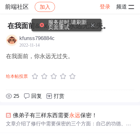
前端社区
登录
频道
加入
帖子详情
社区
前端社区
感慨
服务超时,请刷新
在我面前&#xff0c;你永远无过失。
页面重试
kfunss796884c
2022-11-14
在我面前，你永远无过失。
给本帖投票
25
回复
打赏
佛弟子有三样东西需要
永远
保密！
文章介绍了修行中需要保密的三个方面：自己的功德、他
人的
过失
及未来的计划，并阐述了背后的原因与重要性。