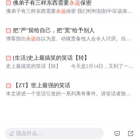
佛弟子有三样东西需要
永远
保密
佛弟子有三样东西需要
永远
保密 我们时时刻刻中应该保密
的有三种: 隐秘自己之功德， 隐秘他人之
过失
， 隐秘未来
之计划。 “隐秘自己之功德 ”，若按佛教的教规，自己即便
把"严"留给自己，把"宽"给予别人
具足很多功德，如严持净戒、具足智慧、具足禅定等诸多
不可思议的功德，也都不能在别人
面前
宣说，必须保密。
博客指出
永远
自以为是、动辄责备他人会令人讨厌。自私
若自己宣说自己功德，多半是五毒中我慢的显现，且别人
自利者的‘忠告’未必有正面影响，善意的忠告也可能招人
不一定对你生信心，反而会有各种各样的想法。 在未登不
误解。提醒人们给出忠告要顾全对方立场和面子，勿提对
退地前，真正具有的一些...
[生活]史上最搞笑的笑话【转】
方个性缺失，否则易造成反效果，引发反感和疏离。
史上最搞笑的笑话【转】 今天是2月14日，又到了一年
一度的愚人节了。我在这里祝所有的朋友愚人节快乐。那
天，我有个很好的朋友给我讲了个笑话，把我笑翻了，后
【ZT】世上最强的笑话
来由于肚子太疼而进了医院。医生在给我做手术之前，问
我为什么笑成这样啊，我就把那个笑话讲给他听。没想到
本文讲述一个笑话引发的一系列离奇事件。讲笑话者致医
他听到后狂笑不止，最后吐了很多白沫，抢救无效，死
生死亡被诉，法庭上众人听后也笑死。此事引发全国关
了。我真没想这样，可事情就发生了。很多时候就是这
注，总统想用笑话进行政治谋杀，后多国掌握该技术形
样，我们不想发生的事情，总是发生；我们
成‘笑平衡’。恐怖组织广播笑话致文明破坏，联合国将4月
1日设为愚人节。
说点什么…