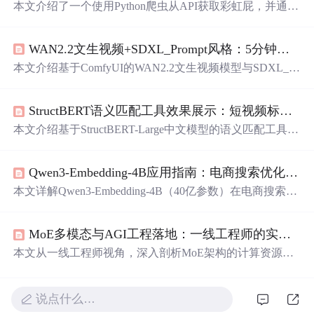
本文介绍了一个使用Python爬虫从API获取彩虹屁，并通过
tkinter模块创建GUI的彩虹屁生成器。该程序经pyinstaller打
包后，可在无Python环境下运行。
WAN2.2文生视频+SDXL_Prompt风格：5分钟快速上手中文提示词视频生成
本文介绍基于ComfyUI的WAN2.2文生视频模型与SDXL_Pr
ompt风格镜像，实现5分钟内使用中文提示词生成高质量短
视频。涵盖环境一键启动、中文提示词四要素构建、视频
StructBERT语义匹配工具效果展示：短视频标题与文案语义相关性分析
尺寸与时长优化、6种预设风格应用，以及Motion Smoot
h、Seed锁定、主体权重增强三大零代码优化方法，全部操
本文介绍基于StructBERT-Large中文模型的语义匹配工具，
作可视化点选
完成
，无需编程或参数调试。
聚焦短视频场景下的标题与文案语义相关性分析。工具支
持本地化、GPU加速推理，具备精准语义理解、上下文感
Qwen3-Embedding-4B应用指南：电商搜索优化实战案例
知及复杂句式处理能力，可量化输出相似度并可视化分级
（高/中/低匹配）。适用于内容质量管控、创作辅助与批量
本文详解Qwen3-Embedding-4B（40亿参数）在电商搜索优
审核等NLP落地任务。
化中的落地实践，涵盖零代码镜像开箱、同义词匹配、场
景化查询理解、品类认知对齐等核心能力。通过真实案例
MoE多模态与AGI工程落地：一线工程师的实战复盘
验证其在解决‘充电宝/移动电源’‘送长辈/血压计’‘防晒衣/冰
丝衬衫’等语义鸿沟问题上的有效性，并揭示32768维向量
本文从一线工程师视角，深入剖析MoE架构的计算资源精
空间中余弦相似度的可解释性逻辑。重点介绍低侵入式接
算本质、动态路由三大工程暗礁及垂直领域专家定义创
入方案：运营辅助决策、前端语义增强及专属知识图谱构
新；解析多模态模型在模态对齐、权重调度与可信溯源上
建。
的真实挑战；将AGI解构为可测量的能力指标集，并提出
说点什么…
分层强化学习、认知熔断等落地方案。内容聚焦部署延