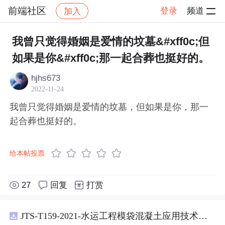
前端社区
登录
频道
加入
帖子详情
社区
前端社区
感慨
我曾只觉得婚姻是爱情的坟墓&#xff0c;但
如果是你&#xff0c;那一起合葬也挺好的。
hjhs673
2022-11-24
我曾只觉得婚姻是爱情的坟墓，但如果是你，那一
起合葬也挺好的。
给本帖投票
27
回复
打赏
JTS-T159-2021-水运工程模袋混凝土应用技术规范-可搜索.pdf