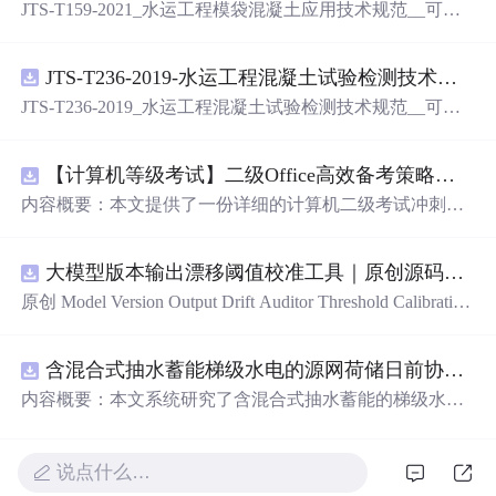
JTS-T159-2021_水运工程模袋混凝土应用技术规范__可搜
索.pdf
JTS-T236-2019-水运工程混凝土试验检测技术规范-可搜索.pdf
JTS-T236-2019_水运工程混凝土试验检测技术规范__可搜
索.pdf
【计算机等级考试】二级Office高效备考策略：分阶段复习计划与考场时间分配优化方案
内容概要：本文提供了一份详细的计算机二级考试冲刺备
考方案，涵盖分阶段复习计划、答题时间分配及考场注意
事项。分为三个阶段：基础夯实阶段重点在于掌握高频考
大模型版本输出漂移阈值校准工具｜原创源码+测试+离线报告
点和基本操作；强化刷题阶段主攻操作大题，尤其是Excel
函数难点；冲刺模拟阶段进行全真模拟训练，回归高频考
原创 Model Version Output Drift Auditor Threshold Calibration
点与错题复盘。同时明确了各题型的时间分配建议，并强
工具：围绕“对比两个Flash版本在固定提示集上的结构、工
调保存文件的重要性及规范命名。; 适合人群：准备参加全
具参数、拒答、事实结论和延迟变化”的结果，用已知正负
国计算机二级考试的考生，尤其适合基础一般、希望在短
含混合式抽水蓄能梯级水电的源网荷储日前协同调度优化研究（Matlab代码实现）
样本校准评分区间、告警阈值和误报漏报边界；本地网
期内高效提分的学员。; 使用场景及目标：①帮助考生系统
页、JSON/HTML/SVG报告、测试与示例。压缩包包含完
内容概要：本文系统研究了含混合式抽水蓄能的梯级水电
规划考前1个月的复习节奏，提升应试能力；②突破Excel
整源码、3项自动化测试、可复现示例、HTML/JSON/SVG
站在源-网-荷-储协同系统中的日前优化调度问题，并提供
函数等重难点操作题，提高综合得分率；③熟悉考试流
离线报告、1080×720运行效果图、README、运行说明、
了基于Matlab的代码实现。研究聚焦于高比例可再生能源
程，避免因操作失误导致失分。; 阅读建议：此资源以实战
MIT License及原创授权声明。适合开发者进行工程预检、
接入背景下，如何通过优化调度提升电力系统的灵活性与
说点什么…
为导向，建议结合【高频考点汇总】【易错题集】等配套
质量审查和交付复核；Node.js 18+可直接运行，零第三方
经济性。建立了综合考虑梯级水电站水力耦合关系、抽水