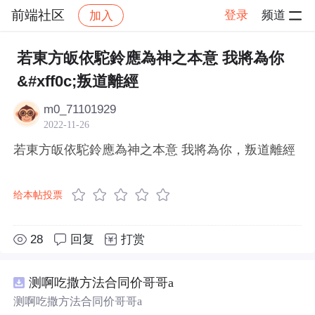
前端社区
登录
频道
加入
帖子详情
社区
前端社区
感慨
若東方皈依駝鈴應為神之本意 我將為你
&#xff0c;叛道離經
m0_71101929
2022-11-26
若東方皈依駝鈴應為神之本意 我將為你，叛道離經
给本帖投票
28
回复
打赏
测啊吃撒方法合同价哥哥a
测啊吃撒方法合同价哥哥a