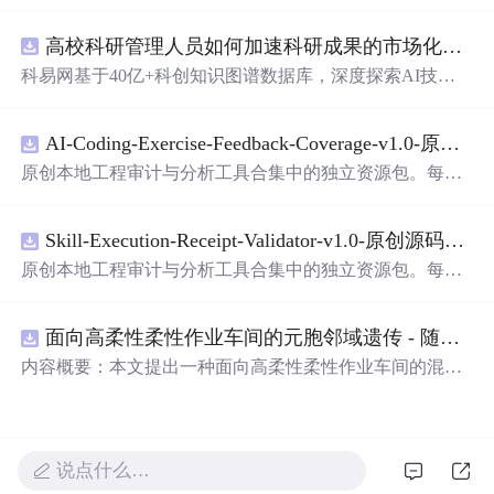
高校科研管理人员如何加速科研成果的市场化转化？.docx
科易网基于40亿+科创知识图谱数据库，深度探索AI技术
在技术转移、成果转化、技术经纪、知识产权、产业创
新、科技招商等垂直领域的多样化应用场景，研究科技创
AI-Coding-Exercise-Feedback-Coverage-v1.0-原创源码与文档.zip
新领域的AI+数智化解决方案，推动科技创新与产业创新
智能化发展。
原创本地工程审计与分析工具合集中的独立资源包。每个
ZIP包含完整源码、3项自动化测试、可复现合成示例、离
线HTML、JSON与SVG报告、1080×720真实运行效果图、
Skill-Execution-Receipt-Validator-v1.0-原创源码与文档.zip
README、运行说明、功能清单、MIT License及原创与授
权声明。解压后进入project目录，执行npm test验证算法，
原创本地工程审计与分析工具合集中的独立资源包。每个
执行npm run report生成报告，也可通过本地静态服务器打
ZIP包含完整源码、3项自动化测试、可复现合成示例、离
开网页。运行时零第三方依赖，不包含热点产品或开源项
线HTML、JSON与SVG报告、1080×720真实运行效果图、
目源码、Logo、官方截图、论文、生产日志或其他受限素
面向高柔性柔性作业车间的元胞邻域遗传 - 随机重启爬山混合调度优化算法（Matlab代码实现）
README、运行说明、功能清单、MIT License及原创与授
材。适合前端开发、AI应用工程、测试审计和课程实践。
权声明。解压后进入project目录，执行npm test验证算法，
内容概要：本文提出一种面向高柔性柔性作业车间的混合
执行npm run report生成报告，也可通过本地静态服务器打
调度优化算法——元胞邻域遗传-随机重启爬山混合调度优
开网页。运行时零第三方依赖，不包含热点产品或开源项
化算法，该算法深度融合元胞自动机的局部搜索机制与遗
目源码、Logo、官方截图、论文、生产日志或其他受限素
传算法的全局寻优能力，并创新性地引入随机重启爬山策
材。适合前端开发、AI应用工程、测试审计和课程实践。
略以增强跳出局部最优的能力，从而有效应对高柔性车间
说点什么…
环境中工序灵活、设备多样、约束复杂的调度挑战；通过