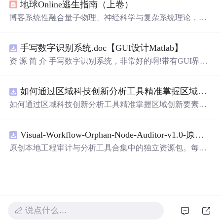
地球Online逃生指南（上卷）
现，推动了行业的进步。
博客系统性融合量子物理、神经科学与复杂系统理论，构
建以‘空性’为内核的认知解构框架。重点阐述预测编码机
制如何生成主观幻觉，揭示身份叙事的社会基因建构本
手写数字识别系统.doc【GUI设计Matlab】
质；提出‘无我布施’作为分布式网络的非对称负熵干预，
建立基于觉知训练的流动生存范式，并用数学模型（如痛
资 源 简 介 手写数字识别系统，非常好的啊!带有GUI界
苦负熵公式、自由度流体方程）量化意识自由。全文贯穿
面，使用方便! 详 情 说 明 用这个手写数字识别系统，你可
量子真空、概率叠加、全息网络等信息技术相关概念。
以轻松地识别手写数字。这个系统不仅功能强大，而且还
如何通过区域科技创新分析工具精准掌握区域创新要素分布与产业链融合现状？.docx
带有直观的图形用户界面（GUI），非常容易使用。你只
需要将手写数字输入系统，它将立即给出准确的识别结
如何通过区域科技创新分析工具精准掌握区域创新要素分
果。这个系统可以在各种场景中使用，无论是学校、工作
布与产业链融合现状？
还是日常生活，都能为你提供快速和准确的识别服务。它
是一个非常方便和实用的工具，你一定会喜欢它的！
Visual-Workflow-Orphan-Node-Auditor-v1.0-原创源码与文档.zip
原创本地工程审计与分析工具合集中的独立资源包。每个
ZIP包含完整源码、3项自动化测试、可复现合成示例、离
线HTML、JSON与SVG报告、1080×720真实运行效果图、
README、运行说明、功能清单、MIT License及原创与授
权声明。解压后进入project目录，执行npm test验证算法，
执行npm run report生成报告，也可通过本地静态服务器打
说点什么…
开网页。运行时零第三方依赖，不包含热点产品或开源项
目源码、Logo、官方截图、论文、生产日志或其他受限素