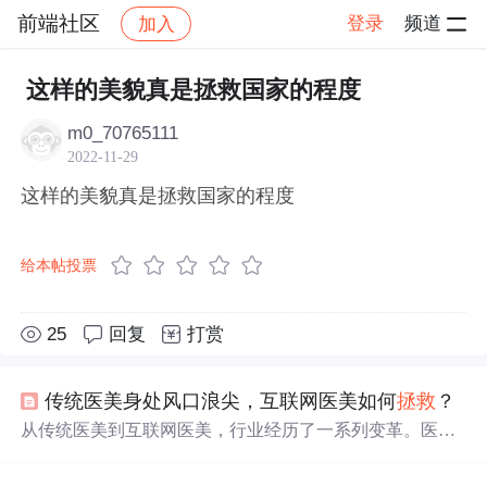
前端社区
登录
频道
加入
帖子详情
社区
前端社区
感慨
这样的美貌真是拯救国家的程度
m0_70765111
2022-11-29
这样的美貌真是拯救国家的程度
给本帖投票
25
回复
打赏
传统医美身处风口浪尖，互联网医美如何
拯救
？
从传统医美到互联网医美，行业经历了一系列变革。医美
市场快速发展，但面临信任危机和技术人才短缺等问题。
O2O服务平台、SAAS服务平台及医美消费金融平台的出