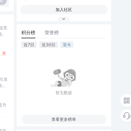
复
加入社区
提意
积分榜
荣誉榜
值。
近7日
近30日
至今
，
开
引发
慎行
暂无数据
提升
查看更多榜单
炼内