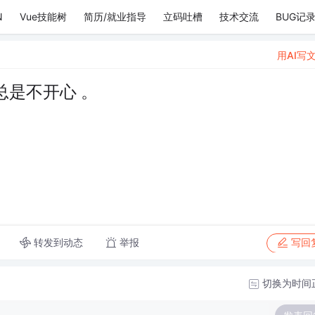
N
Vue技能树
简历/就业指导
立码吐槽
技术交流
BUG记
用AI写
是不开心 。
转发到动态
举报
写回
切换为时间