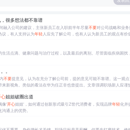
发表回
见，很多想法都不靠谱
如何融入公司的建议，主张新员工在入职前半年尽量
不要
对公司战略和业务
热议，有人支持认为
年轻
人应先了解公司，也有人认为新员工的观点有价
的生活点滴、健康问题与治疗过程，以及最后的离别。尽管面临疾病困扰
。。。
内
不要
提意见，认为在充分了解公司前，提的意见可能不靠谱。这一观点
带来新视角。类似的看法在华为任正非也曾提出。文章强调职场新人应谨
开心
姐姐破圈出道
像'
开心
姐姐'，如何通过创新形式吸引Z世代消费者，实现品牌
年轻
化并
化沟通上的优势。
起伏不重要，身价增长才关键。职场目标是高薪酬，但要先打磨技术、修