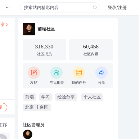
...
录
登录/注册
文章
前端社区
316,330
60,458
社区成员
社区内容
发帖
与我相关
我的任务
分享
前端
学习
经验分享
个人社区
复
北京·丰台区
社区管理员
正序