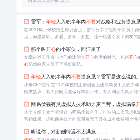
请发表友善的回复…
雷军：
年轻
人入职半年内
不要
对战略和业务提意
在2021年小米校招生培训会上，雷军分享了他对于新员工
见，而是多听、多看、多学、多想。这一话题引发了网友的
那个叫
开心
的小家伙，回汪星了
文章讲述了作者与他们的比熊犬
开心
共度的时光，包括
开心
心
仍然给家人留下了美好回忆。
年轻
人入职半年内
不要
提意见？雷军是这么说的
小米CEO雷军在2021年校招生培训会上建议新员工入职半年
网友热议，有人赞同应先做好本职工作，有人则认为新人能
事，先深入了解企业后再提建设性意见。
网易伏羲有灵虚拟人技术助力麦当劳，虚拟偶像
本文介绍了麦当劳通过与网易伏羲合作，打造的二次元虚拟偶
营销效果。虚拟偶像技术的应用展示了其在成本效益和个性
听说你，对薪酬待遇不太满意 . . . .
年轻
人常因薪酬达不到预期而焦虑，但从长远看，短期薪酬